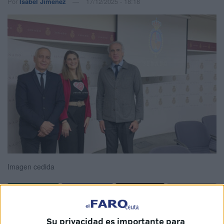
Por
Isabel Jiménez
17/12/2025 - 18:18
Imagen cedida
El
senador del Grupo Popular por Ceuta
,
Abdelhakim
Su privacidad es importante para