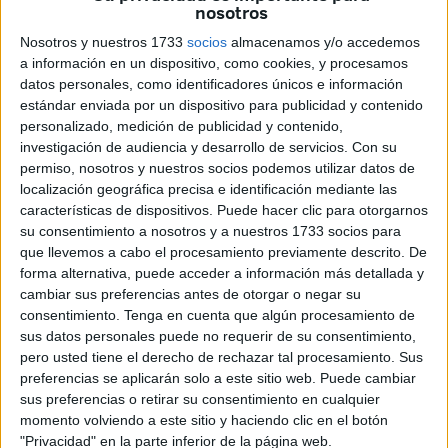
Abdeselam Al Lal
, ha puesto este miércoles el foco en la
nosotros
"
desigualdad sanitaria"
que padecen los pacientes con
Nosotros y nuestros 1733
socios
almacenamos y/o accedemos
cardiopatías
congénitas en Ceuta
, durante la Comisión
a información en un dispositivo, como cookies, y procesamos
de Sanidad del Senado, en el turno de portavoces
datos personales, como identificadores únicos e información
estándar enviada por un dispositivo para publicidad y contenido
posterior a la comparecencia de la directora de la
personalizado, medición de publicidad y contenido,
Fundación Menudos Corazones, Amaya Sáez Mancebo.
investigación de audiencia y desarrollo de servicios.
Con su
permiso, nosotros y nuestros socios podemos utilizar datos de
Durante su intervención, Al Lal ha reconocido "de forma
localización geográfica precisa e identificación mediante las
expresa la
labor continuada, solidaria y acreditada
que
características de dispositivos. Puede hacer clic para otorgarnos
desarrolla esta fundación desde hace más de dos
su consentimiento a nosotros y a nuestros 1733 socios para
que llevemos a cabo el procesamiento previamente descrito. De
décadas", acompañando a pacientes y familias,
forma alternativa, puede acceder a información más detallada y
impulsando la
investigación
, el
apoyo psicológico
, el
cambiar sus preferencias antes de otorgar o negar su
alojamiento para desplazados, los
campamentos
consentimiento.
Tenga en cuenta que algún procesamiento de
terapéuticos
y las
acciones de visibilización
como el
sus datos personales puede no requerir de su consentimiento,
pero usted tiene el derecho de rechazar tal procesamiento. Sus
Día Internacional de las
Cardiopatías
Congénitas
.
preferencias se aplicarán solo a este sitio web. Puede cambiar
sus preferencias o retirar su consentimiento en cualquier
Necesidad de un abordaje
momento volviendo a este sitio y haciendo clic en el botón
"Privacidad" en la parte inferior de la página web.