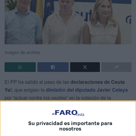
Imagen de archivo
El PP ha salido al paso de las
declaraciones de Ceuta
Ya!
, que exigían la
dimisión del diputado Javier Celaya
por “actuar contra los ceutíes” en la votación de la
reducción de la jornada laboral semanal
,
tildándolas de
“inaceptables” y respaldando el voto del
parlamentario
, “coherente con la posición del Partido
Su privacidad es importante para
nosotros
Popular y con la defensa del tejido productivo de nuestra