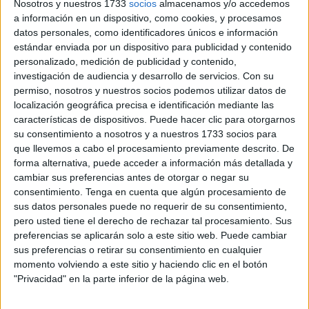
ciudad”.
Nosotros y nuestros 1733
socios
almacenamos y/o accedemos
a información en un dispositivo, como cookies, y procesamos
“En democracia
no se persigue a un representante
datos personales, como identificadores únicos e información
estándar enviada por un dispositivo para publicidad y contenido
público por discrepar
: se le debate y se le respeta”,
personalizado, medición de publicidad y contenido,
critican los populares ceutíes en una nota de prensa
investigación de audiencia y desarrollo de servicios.
Con su
enviada a los medios de comunicación.
permiso, nosotros y nuestros socios podemos utilizar datos de
localización geográfica precisa e identificación mediante las
Sobre este asunto, desde el PP señalan que los localistas
características de dispositivos. Puede hacer clic para otorgarnos
confunden “democracia con imposición”
y añaden que
su consentimiento a nosotros y a nuestros 1733 socios para
el hecho de que la Asamblea “apruebe una propuesta
no
que llevemos a cabo el procesamiento previamente descrito. De
forma alternativa, puede acceder a información más detallada y
convierte su resultado en mandato para las Cortes
ni
cambiar sus preferencias antes de otorgar o negar su
obliga al partido con mayor representación nacional a
consentimiento.
Tenga en cuenta que algún procesamiento de
renunciar a su programa y a su análisis”.
sus datos personales puede no requerir de su consentimiento,
pero usted tiene el derecho de rechazar tal procesamiento. Sus
Asimismo, decretan que “exigir dimisiones por no votar
preferencias se aplicarán solo a este sitio web. Puede cambiar
como ellos desean es una
deriva sectaria que degrada el
sus preferencias o retirar su consentimiento en cualquier
momento volviendo a este sitio y haciendo clic en el botón
debate público
”.
"Privacidad" en la parte inferior de la página web.
En juego, el empleo