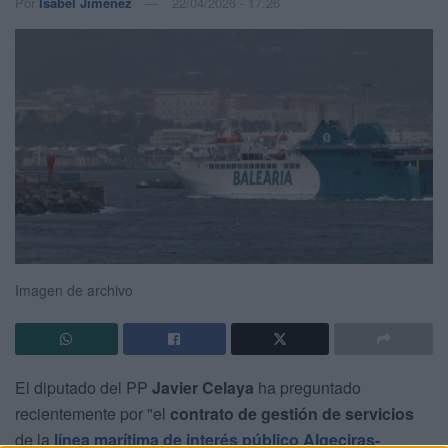
Por
Isabel Jiménez
22/04/2026 - 17:26
Imagen de archivo
El diputado del PP
Javier Celaya
ha preguntado
recientemente por "el
contrato de gestión de servicios
de la
l
ínea marítima de interés público Algeciras-