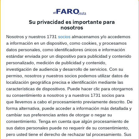
Ceuta
",
que como "ha reconocido" la Dirección General
de la Marina Mercante, dependiente del Ministerio de
Transportes y Movilidad Sostenible,
"sigue sin licitarse
Su privacidad es importante para
nosotros
mientras el Gobierno analiza su conveniencia".
Nosotros y nuestros 1731
socios
almacenamos y/o accedemos
Para el
Partido Popular de Ceuta
, esta respuesta
a información en un dispositivo, como cookies, y procesamos
"confirma una vez más el
desinterés del Gobierno de
datos personales, como identificadores únicos e información
estándar enviada por un dispositivo para publicidad y contenido
España
por una cuestión estratégica para la ciudad como
personalizado, medición de publicidad y contenido,
es su
conectividad marítima"
.
investigación de audiencia y desarrollo de servicios.
Con su
permiso, nosotros y nuestros socios podemos utilizar datos de
"Mientras
Ceuta
sigue esperando soluciones reales, el
localización geográfica precisa e identificación mediante las
Ejecutivo socialista
continúa instalado en la
inacción
,
características de dispositivos. Puede hacer clic para otorgarnos
retrasando decisiones que afectan de forma directa a la
su consentimiento a nosotros y a nuestros 1731 socios para
que llevemos a cabo el procesamiento previamente descrito. De
movilidad de los ciudadanos
, a la
actividad económica
forma alternativa, puede acceder a información más detallada y
y a la
competitividad
de la ciudad", ha explicado el PP en
cambiar sus preferencias antes de otorgar o negar su
nota de prensa.
consentimiento.
Tenga en cuenta que algún procesamiento de
sus datos personales puede no requerir de su consentimiento,
Reconocimiento del retraso en la
pero usted tiene el derecho de rechazar tal procesamiento. Sus