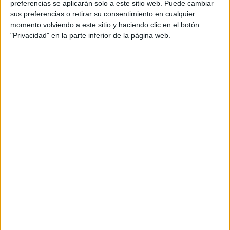
preferencias se aplicarán solo a este sitio web. Puede cambiar
licitación
sus preferencias o retirar su consentimiento en cualquier
momento volviendo a este sitio y haciendo clic en el botón
"Privacidad" en la parte inferior de la página web.
"Resulta especialmente llamativo que, apenas una
semana después de que
el delegado del Gobierno
anunciara un estudio para justificar una línea marítima
de interés público entre Ceuta y Málaga
, el propio
Ministerio
que dirige Óscar Puente
admita que ni
siquiera ha sido capaz de sacar adelante el nuevo
contrato de gestión de la línea marítima con Algeciras
,
que es la conexión esencial y consolidada de Ceuta con la
península".