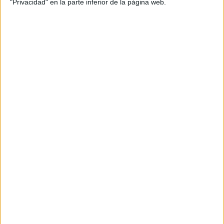
"Privacidad" en la parte inferior de la página web.
Sin embargo, desde entonces no ha habido noticias al
respecto. Ni siquiera tras el encuentro que mantuvieron el
pasado 26 de noviembre en Cascais (Portugal) los dos
ministros de Exteriores ninguno de los dos gobiernos
aclaró si este había sido uno de los asuntos tratados y
había habido avances.