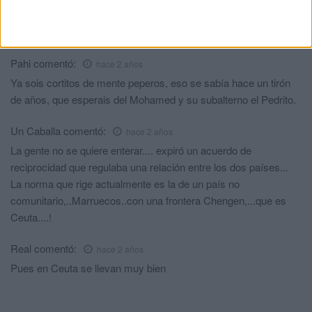
EL PP DE FEIJO ES UN PP MEDIOCRE SIN RUMBO NI
VISION DE FUTURO.
Pahi
comentó:
hace 2 años
Ya sois cortitos de mente peperos, eso se sabía hace un tirón
de años, que esperais del Mohamed y su subalterno el Pedrito.
Un Caballa
comentó:
hace 2 años
La gente no se quiere enterar.... expiró un acuerdo de
reciprocidad que regulaba una relación entre los dos países...
La norma que rige actualmente es la de un país no
comunitario,..Marruecos..con una frontera Chengen,...que es
Ceuta....!
Real
comentó:
hace 2 años
Pues en Ceuta se llevan muy bien