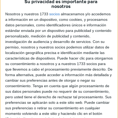
Su privacidad es importante para
nosotros
En esas circunstancias, tras la reunión mantenida en
Nosotros y nuestros 1733
socios
almacenamos y/o accedemos
Rabat el 14 de diciembre de 2023 por el
ministro de
a información en un dispositivo, como cookies, y procesamos
Asuntos Exteriores, Unión Europea y Cooperación,
datos personales, como identificadores únicos e información
José Manuel Albares
, con su homólogo marroquí, Naser
estándar enviada por un dispositivo para publicidad y contenido
Burita, se informó de que por parte española estaba "todo
personalizado, medición de publicidad y contenido,
investigación de audiencia y desarrollo de servicios.
Con su
listo" pero Marruecos tenía aún unos problemas técnicos
permiso, nosotros y nuestros socios podemos utilizar datos de
que resolver.
localización geográfica precisa e identificación mediante las
características de dispositivos. Puede hacer clic para otorgarnos
Esa fue también la explicación que le dieron a Sánchez
su consentimiento a nosotros y a nuestros 1733 socios para
Mohamed VI y el primer ministro, Aziz Ajanuch, en su visita
que llevemos a cabo el procesamiento previamente descrito. De
del 21 de febrero. El jefe del Ejecutivo se mostró confiado
forma alternativa, puede acceder a información más detallada y
cambiar sus preferencias antes de otorgar o negar su
de que "pronto" habría novedades, toda vez que Rabat
consentimiento.
Tenga en cuenta que algún procesamiento de
había vuelto a reiterar su compromiso con lo acordado en
sus datos personales puede no requerir de su consentimiento,
la hoja de ruta.
pero usted tiene el derecho de rechazar tal procesamiento. Sus
preferencias se aplicarán solo a este sitio web. Puede cambiar
Sin fecha prevista
sus preferencias o retirar su consentimiento en cualquier
momento volviendo a este sitio y haciendo clic en el botón