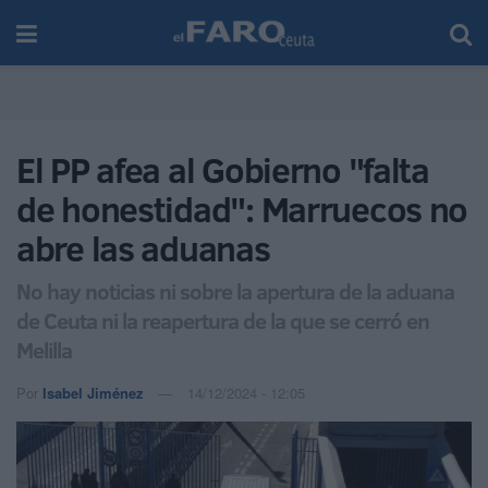
El PP afea al Gobierno "falta
de honestidad": Marruecos no
abre las aduanas
No hay noticias ni sobre la apertura de la aduana
de Ceuta ni la reapertura de la que se cerró en
Melilla
Por
Isabel Jiménez
14/12/2024 - 12:05