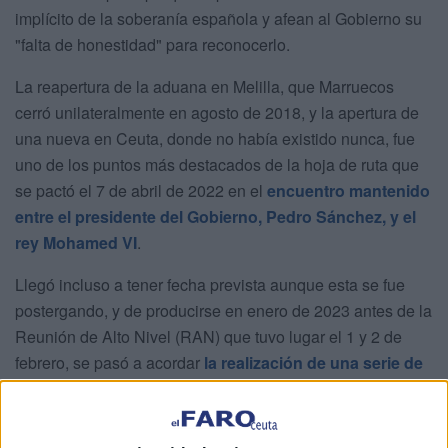
implícito de la soberanía española y afean al Gobierno su
"falta de honestidad" para reconocerlo.
La reapertura de la aduana en Melilla, que Marruecos
cerró unilateralmente en agosto de 2018, y la apertura de
una nueva en Ceuta, donde no había existido nunca, fue
uno de los puntos más destacados de la hoja de ruta que
se pactó el 7 de abril de 2022 en el
encuentro mantenido
entre el presidente del Gobierno, Pedro Sánchez, y el
rey Mohamed VI
.
Llegó incluso a tener fecha prevista aunque esta se fue
postergando, y de producirse en enero de 2023 antes de la
Reunión de Alto Nivel (RAN) que tuvo lugar el 1 y 2 de
febrero, se pasó a acordar
la realización de una serie de
pruebas para que no hubiera ningún problema
. En
total, se llevaron a cabo tres ejercicios piloto en los meses
siguientes.