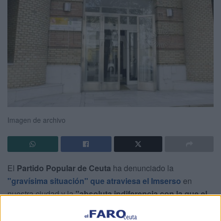
Imagen de archivo
El
Partido Popular de Ceuta
ha denunciado la
"gravísima situación" que atraviesa el Imserso
en
nuestra ciudad y la
"absoluta indiferencia con la que el
Gobierno de Pedro Sánchez responde
a un problema
que", según han recordado,
"afecta directamente a las