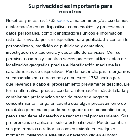
Su privacidad es importante para
personas con discapacidad
y a sus familias".
nosotros
Las respuestas remitidas por el Ejecutivo a las preguntas
Nosotros y nuestros 1733
socios
almacenamos y/o accedemos
formuladas desde el Senado "no hacen más que confirmar
a información en un dispositivo, como cookies, y procesamos
datos personales, como identificadores únicos e información
lo que venimos advirtiendo desde hace meses":
"Ceuta
estándar enviada por un dispositivo para publicidad y contenido
está siendo maltratada institucionalmente
y
personalizado, medición de publicidad y contenido,
abandonada en cuestiones tan sensibles como la atención
investigación de audiencia y desarrollo de servicios.
Con su
a la discapacidad", han lamentado en nota de prensa.
permiso, nosotros y nuestros socios podemos utilizar datos de
localización geográfica precisa e identificación mediante las
características de dispositivos. Puede hacer clic para otorgarnos
Más de 1.500 personas sin valorar
su consentimiento a nosotros y a nuestros 1733 socios para
por el Imserso
que llevemos a cabo el procesamiento previamente descrito. De
forma alternativa, puede acceder a información más detallada y
cambiar sus preferencias antes de otorgar o negar su
A día de hoy, según han explicado, más de 1.500
consentimiento.
Tenga en cuenta que algún procesamiento de
personas siguen en lista de espera para ser valoradas.
sus datos personales puede no requerir de su consentimiento,
"Muchas de ellas llevan más de un año y medio
pero usted tiene el derecho de rechazar tal procesamiento. Sus
preferencias se aplicarán solo a este sitio web. Puede cambiar
esperando
una respuesta que nunca llega. Desde julio de
sus preferencias o retirar su consentimiento en cualquier
2023, las valoraciones están suspendidas por la
ausencia
momento volviendo a este sitio y haciendo clic en el botón