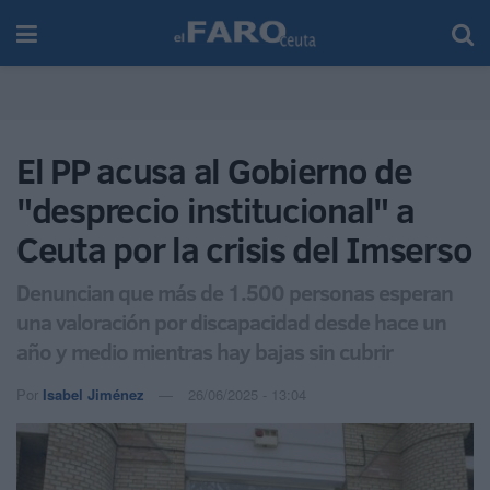
El PP acusa al Gobierno de
"desprecio institucional" a
Ceuta por la crisis del Imserso
Denuncian que más de 1.500 personas esperan
una valoración por discapacidad desde hace un
año y medio mientras hay bajas sin cubrir
Por
Isabel Jiménez
26/06/2025 - 13:04