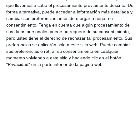
El FUS anunció a través de un comunicado publicado en
que llevemos a cabo el procesamiento previamente descrito. De
su cuenta en Facebook que diez jugadores y tres
forma alternativa, puede acceder a información más detallada y
cambiar sus preferencias antes de otorgar o negar su
miembros del cuerpo técnico dieron positivo en el último
consentimiento.
Tenga en cuenta que algún procesamiento de
test, y añadió que todo el grupo será sometido a partir de
sus datos personales puede no requerir de su consentimiento,
este martes a un período de confinamiento.
pero usted tiene el derecho de rechazar tal procesamiento. Sus
preferencias se aplicarán solo a este sitio web. Puede cambiar
Los casos positivos seguirán el protocolo sanitario de las
sus preferencias o retirar su consentimiento en cualquier
autoridades competentes antes de someterse en los
momento volviendo a este sitio y haciendo clic en el botón
"Privacidad" en la parte inferior de la página web.
próximos días a una segunda prueba, añadió la nota.
Varios partidos de la Liga Nacional de Fútbol Profesional
han sido pospuestos anteriormente por las mismas
razones y para ordenar el confinamiento de los jugadores.
Al menos tres partidos de primera división previstos para la
25 jornada de liga que se va disputar mañana
(Renaissance de Berkane contra FAR de Rabat; Wydad de
Casablanca contra el Raja, e Itihad de Tánger contra