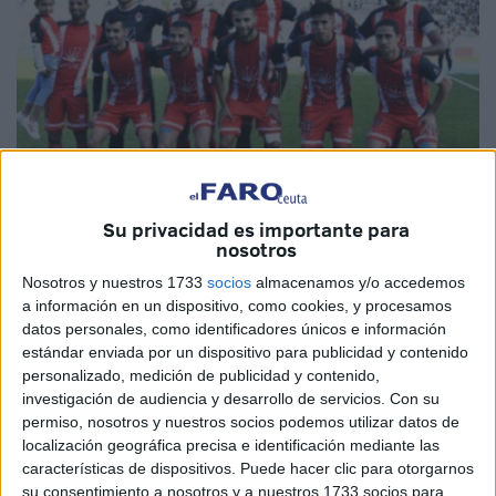
Su privacidad es importante para
nosotros
MAP
Nosotros y nuestros 1733
socios
almacenamos y/o accedemos
a información en un dispositivo, como cookies, y procesamos
datos personales, como identificadores únicos e información
estándar enviada por un dispositivo para publicidad y contenido
Un total de 13 jugadores del club rabatí Fath Union Sport
personalizado, medición de publicidad y contenido,
investigación de audiencia y desarrollo de servicios.
Con su
(FUS) han dado positivo en las pruebas del coronavirus, lo
permiso, nosotros y nuestros socios podemos utilizar datos de
que ha obligado a posponer su partido de primera división
localización geográfica precisa e identificación mediante las
de la Botola Pro, previsto para este martes.
características de dispositivos. Puede hacer clic para otorgarnos
su consentimiento a nosotros y a nuestros 1733 socios para