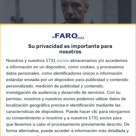
Su privacidad es importante para
nosotros
Nosotros y nuestros 1731
socios
almacenamos y/o accedemos
MAP
a información en un dispositivo, como cookies, y procesamos
datos personales, como identificadores únicos e información
estándar enviada por un dispositivo para publicidad y contenido
personalizado, medición de publicidad y contenido,
investigación de audiencia y desarrollo de servicios.
Con su
Portugal está "orgulloso" de su candidatura conjunta con
permiso, nosotros y nuestros socios podemos utilizar datos de
Marruecos y España para acoger el Mundial de Fútbol de
localización geográfica precisa e identificación mediante las
2030, afirmó el viernes el ministro portugués de Asuntos
características de dispositivos. Puede hacer clic para otorgarnos
Exteriores, João Gomes Carvinho.
su consentimiento a nosotros y a nuestros 1731 socios para
que llevemos a cabo el procesamiento previamente descrito. De
En una declaración a la prensa al margen de la XIV
forma alternativa, puede acceder a información más detallada y
Reunión de Alto Nivel Marruecos-Portugal, celebrada en