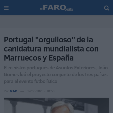
Portugal "orgulloso" de la
canidatura mundialista con
Marruecos y España
El ministro portugués de Asuntos Exteriores, João
Gomes loó el proyecto conjunto de los tres países
para el evento futbolístico
Por
MAP
14/05/2023 - 18:53