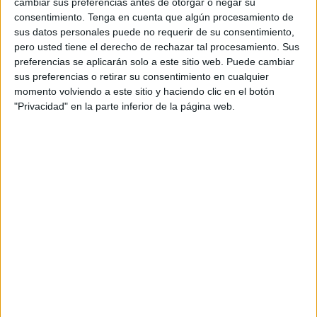
cambiar sus preferencias antes de otorgar o negar su
Lisboa, bajo la presidencia conjunta del jefe del Gobierno,
consentimiento.
Tenga en cuenta que algún procesamiento de
Aziz Akhannouch, y del primer ministro portugués, Antonio
sus datos personales puede no requerir de su consentimiento,
Costa, el ministro subrayó que esta candidatura tripartita
pero usted tiene el derecho de rechazar tal procesamiento. Sus
preferencias se aplicarán solo a este sitio web. Puede cambiar
es "una oportunidad para mostrar al mundo de lo que son
sus preferencias o retirar su consentimiento en cualquier
capaces nuestros países juntos".
momento volviendo a este sitio y haciendo clic en el botón
"Privacidad" en la parte inferior de la página web.
"Marruecos, España y Portugal representan dos grandes
continentes y pueblos unidos desde hace mucho tiempo",
indicó, considerando que "no hay ninguna razón para que
esta fiesta mundial del fútbol no pueda mostrar esta
unidad", sobre todo porque este Mundial 2030 "representa
lo que los pueblos de los tres países pueden lograr".
Por otra parte, el jefe de la diplomacia portuguesa afirmó,
en un discurso pronunciado en la apertura del Foro
Económico Luso-Marroquí, organizado al margen de la
RAN, que Marruecos y Portugal están unidos por
relaciones fuertes y sólidas, como lo demuestra el número