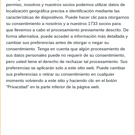
permiso, nosotros y nuestros socios podemos utilizar datos de
Los ceutíes que se han dado cita en el lugar han podido
localización geográfica precisa e identificación mediante las
disfrutar de este evento en donde grandes
voces
se han
características de dispositivos. Puede hacer clic para otorgarnos
unido para deleitar a todos los presentes. Un escenario
su consentimiento a nosotros y a nuestros 1733 socios para
como la iglesia de Los Remedios que ha presentado un
que llevemos a cabo el procesamiento previamente descrito. De
forma alternativa, puede acceder a información más detallada y
lleno absoluto y es que las expectativas eran mayúsculas.
cambiar sus preferencias antes de otorgar o negar su
consentimiento.
Tenga en cuenta que algún procesamiento de
El coro polifónico portugués interpretó hasta 6 temas, que
sus datos personales puede no requerir de su consentimiento,
se titulaban Sanctíssima, Locis Iste, Ave Verum Corpus,
pero usted tiene el derecho de rechazar tal procesamiento. Sus
Canticorum Lubilo, Tollite Hostias y Benedicat Vobis.
preferencias se aplicarán solo a este sitio web. Puede cambiar
sus preferencias o retirar su consentimiento en cualquier
momento volviendo a este sitio y haciendo clic en el botón
"Privacidad" en la parte inferior de la página web.