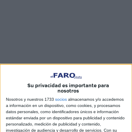
Imágenes: Joaquín Viera
Su privacidad es importante para
nosotros
Nosotros y nuestros 1733
socios
almacenamos y/o accedemos
La Coral Polifónica da Casa de Povo de Tondela
a información en un dispositivo, como cookies, y procesamos
(Portugal) y la
Asociación
Coral de Ceuta ‘
Andrés del
datos personales, como identificadores únicos e información
Río Abaurrea
’ se han unido para realizar un gran
estándar enviada por un dispositivo para publicidad y contenido
personalizado, medición de publicidad y contenido,
concierto en la iglesia de Los Remedios.
investigación de audiencia y desarrollo de servicios.
Con su