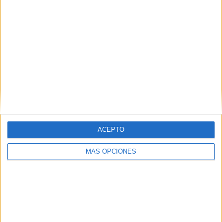
corales: El Coro Polifónico de la Casa do Povo de
Tondela; el Coro Polifónico Municipal de Tábua y el Coro
Polifónico de Carregal do Sal.
En este evento se ha contado con la colaboración de la
Consejería de Educación, Cultura, Juventud y Deporte, a
la que ha hecho acto de presencia la consejera, Pilar
Orozco.
ACEPTO
MÁS OPCIONES