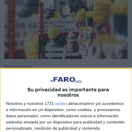
Imagen cedida
Su privacidad es importante para
nosotros
La Cofradía
de Nazarenos del Dulce Nombre de Jesús en
su Entrada Triunfal en Jerusalén, Nuestro Padre y Señor
Nosotros y nuestros 1731
socios
almacenamos y/o accedemos
de la Sangre Orando en el Huerto, Madre de Dios de La
a información en un dispositivo, como cookies, y procesamos
datos personales, como identificadores únicos e información
Palma y San Juan Evangelista de Ceuta, más conocida
estándar enviada por un dispositivo para publicidad y contenido
popularmente como la Pollinica, organiza
el IV Ensayo
personalizado, medición de publicidad y contenido,