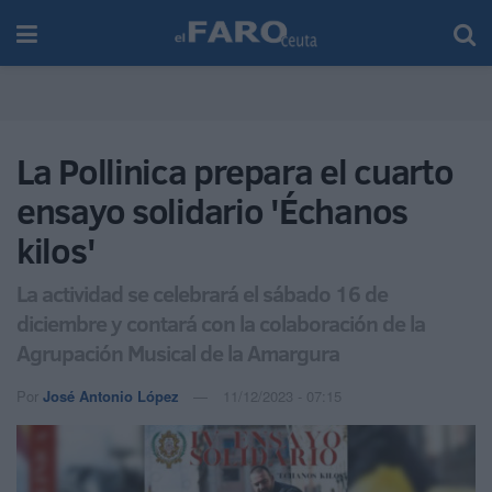
La Pollinica prepara el cuarto
ensayo solidario 'Échanos
kilos'
La actividad se celebrará el sábado 16 de
diciembre y contará con la colaboración de la
Agrupación Musical de la Amargura
Por
José Antonio López
11/12/2023 - 07:15