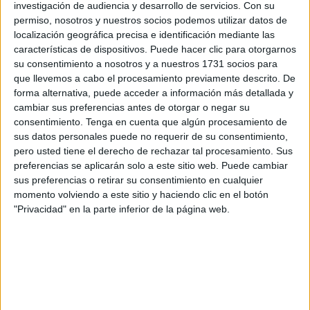
solidario
‘Échanos kilos’.
investigación de audiencia y desarrollo de servicios.
Con su
permiso, nosotros y nuestros socios podemos utilizar datos de
Esta iniciativa contará con la colaboración de la
localización geográfica precisa e identificación mediante las
Agrupación Musical
Nuestro Padre Jesús Caído y la
características de dispositivos. Puede hacer clic para otorgarnos
su consentimiento a nosotros y a nuestros 1731 socios para
Virgen de la Amargura, que colaboran
que llevemos a cabo el procesamiento previamente descrito. De
desinteresadamente con la actividad y pondrán la nota
forma alternativa, puede acceder a información más detallada y
musical. Además, todo lo recaudado será destinado para
cambiar sus preferencias antes de otorgar o negar su
el grupo de
Cáritas i
nterparroquial de la iglesia de Santa
consentimiento.
Tenga en cuenta que algún procesamiento de
sus datos personales puede no requerir de su consentimiento,
Teresa.
pero usted tiene el derecho de rechazar tal procesamiento. Sus
preferencias se aplicarán solo a este sitio web. Puede cambiar
Su hermano mayor, Benjamín Villada, explicó que la
sus preferencias o retirar su consentimiento en cualquier
actividad tendrá lugar el próximo sábado 16 de diciembre,
momento volviendo a este sitio y haciendo clic en el botón
a partir de las doce de la mañana, y partirá desde la plaza
"Privacidad" en la parte inferior de la página web.
de la Constitución, para discurrir por Revellín, Camoens,
plaza de los Reyes, Real, Remedios, plaza Azcárate, Real
y hasta llegar a la plaza de la Maestranza sobre las dos de
la tarde.
“Durante el recorrido, los viandantes y
los comerciantes