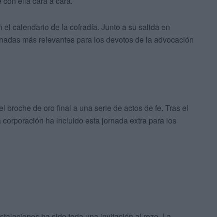
con ella cara a cara.
el calendario de la cofradía. Junto a su salida en
nadas más relevantes para los devotos de la advocación
 broche de oro final a una serie de actos de fe. Tras el
 corporación ha incluido esta jornada extra para los
stalaciones ha sido toda una invitación al rezo. La