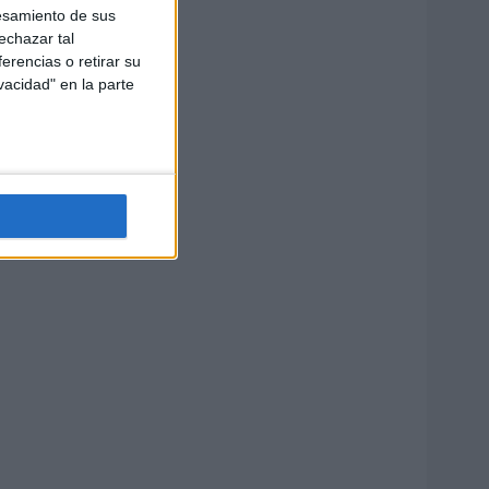
esamiento de sus
echazar tal
erencias o retirar su
vacidad" en la parte