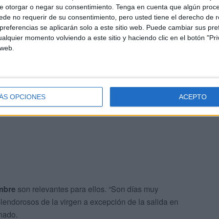
e otorgar o negar su consentimiento.
Tenga en cuenta que algún proc
gen. A las ocho de la tarde se rezó el santo rosario. Nos
de no requerir de su consentimiento, pero usted tiene el derecho de r
 hermanos y feligreses le entregaron
una ofrenda floral
”,
referencias se aplicarán solo a este sitio web. Puede cambiar sus pref
alquier momento volviendo a este sitio y haciendo clic en el botón "Pri
 web.
ron parte “El equipo de capataces, la Junta de
ieles la hicieron”, ha añadido.
ÁS OPCIONES
ACEPTO
embre
son relevantes para ellos. “Son días muy
endorosos de la virgen a excepción de la salida en
nado.