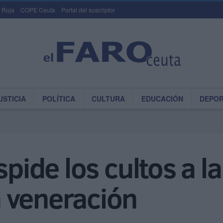
 Roja
COPE Ceuta
Portal del suscriptor
USTICIA
POLÍTICA
CULTURA
EDUCACIÓN
DEPO
spide los cultos a la
 veneración