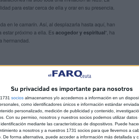
idad para estar cerca de ella y orar en su presencia.
da en le camarín. Así, al desplazarla hasta aquí, han
 estar próximo a ella. Es
acogedor y espiritual
”, ha
la hermandad.
Su privacidad es importante para nosotros
s 1731
socios
almacenamos y/o accedemos a información en un disposit
sonales, como identificadores únicos e información estándar enviada 
ntenido personalizado, medición de publicidad y contenido, investigaci
cinos le han rendido su fe, durante el fin de semana
os.
Con su permiso, nosotros y nuestros socios podemos utilizar datos 
uvimos el
besamanos tradicional
. Normalmente siempre
identificación mediante las características de dispositivos. Puede hacer
adía se ha decidido ampliar el horario”, ha matizado.
ntimiento a nosotros y a nuestros 1731 socios para que llevemos a ca
. De forma alternativa, puede acceder a información más detallada y 