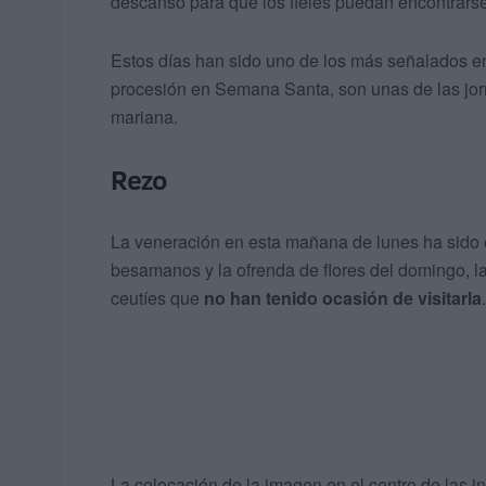
descanso para que los fieles puedan encontrarse 
Estos días han sido uno de los más señalados en 
procesión en Semana Santa, son unas de las jor
mariana.
Rezo
La veneración en esta mañana de lunes ha sido el
besamanos y la ofrenda de flores del domingo, la
ceutíes que
no han tenido ocasión de visitarla
.
La colocación de la imagen en el centro de las in