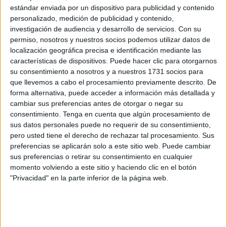
todas las partes que desempeñen y obedezcan sus
estándar enviada por un dispositivo para publicidad y contenido
personalizado, medición de publicidad y contenido,
compromisos, en virtud del derecho internacional
investigación de audiencia y desarrollo de servicios.
Con su
humanitario y demandó que se “respeten y protejan los
permiso, nosotros y nuestros socios podemos utilizar datos de
hospitales y la inviolabilidad de las instalaciones de la
localización geográfica precisa e identificación mediante las
ONU” que alojan a más de 600.000 palestinos.
características de dispositivos. Puede hacer clic para otorgarnos
su consentimiento a nosotros y a nuestros 1731 socios para
Horas más tarde, sorprendido por las interpretaciones
que llevemos a cabo el procesamiento previamente descrito. De
forma alternativa, puede acceder a información más detallada y
erróneas, Guterres compareció ante la prensa y explicó
cambiar sus preferencias antes de otorgar o negar su
exactamente: “He condenado inequívocamente los
consentimiento.
Tenga en cuenta que algún procesamiento de
horribles actos de terror sin precedentes perpetrados el
sus datos personales puede no requerir de su consentimiento,
7/X/2023 por Hamás en Israel. Nada puede justificar el
pero usted tiene el derecho de rechazar tal procesamiento. Sus
preferencias se aplicarán solo a este sitio web. Puede cambiar
asesinato, las heridas y el secuestro deliberado de civiles,
sus preferencias o retirar su consentimiento en cualquier
ni el lanzamiento de cohetes contra objetivos civiles”.
momento volviendo a este sitio y haciendo clic en el botón
"Privacidad" en la parte inferior de la página web.
E hizo hincapié que “la protección de los civiles es
primordial en cualquier conflicto armado. Proteger a los
civiles no puede significar nunca utilizarlos como escudos
humanos. Proteger a los civiles no significa ordenar a más