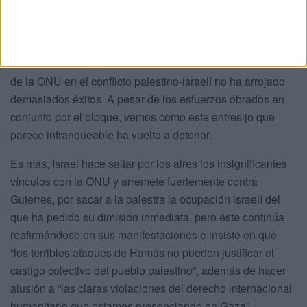
liberación “inmediata e incondicional” de los rehenes que
continúan a merced de Hamás y otros grupos terroristas.
En consecuencia, en los años transitados la intervención
de la ONU en el conflicto palestino-israelí no ha arrojado
demasiados éxitos. A pesar de los esfuerzos obrados en
conjunto por el bloque, vemos como este entresijo que
parece infranqueable ha vuelto a detonar.
Es más, Israel hace saltar por los aires los insignificantes
vínculos con la ONU y arremete fuertemente contra
Guterres, por sacar a la palestra la ocupación israelí del
que ha pedido su dimisión inmediata, pero éste continúa
reafirmándose en sus manifestaciones e insiste en que
“los terribles ataques de Hamás no pueden justificar el
castigo colectivo del pueblo palestino”, además de hacer
alusión a “las claras violaciones del derecho internacional
humanitario que estamos presenciando en Gaza”.