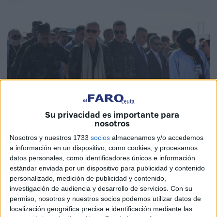
Su privacidad es importante para
nosotros
EFE
Nosotros y nuestros 1733
socios
almacenamos y/o accedemos
a información en un dispositivo, como cookies, y procesamos
datos personales, como identificadores únicos e información
estándar enviada por un dispositivo para publicidad y contenido
personalizado, medición de publicidad y contenido,
El líder del Frente Polisario, Brahim Gali, expresó en una
investigación de audiencia y desarrollo de servicios.
Con su
carta dirigida al secretario general de la ONU su
permiso, nosotros y nuestros socios podemos utilizar datos de
disposición a
“entablar negociaciones directas y serias
localización geográfica precisa e identificación mediante las