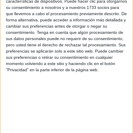
características de dispositivos. Puede hacer clic para otorgarnos
con el Reino de Marruecos”
bajo los auspicios de la
su consentimiento a nosotros y a nuestros 1733 socios para
ONU, informó el movimiento independentista en un
que llevemos a cabo el procesamiento previamente descrito. De
comunicado enviado este martes a EFE.
forma alternativa, puede acceder a información más detallada y
cambiar sus preferencias antes de otorgar o negar su
La misiva incluye una propuesta del Polisario para
consentimiento.
Tenga en cuenta que algún procesamiento de
celebrar un
“referéndum supervisado por las Naciones
sus datos personales puede no requerir de su consentimiento,
pero usted tiene el derecho de rechazar tal procesamiento. Sus
Unidas y la Unión Africana”
y “transmitir la disposición
preferencias se aplicarán solo a este sitio web. Puede cambiar
del Estado Saharaui a negociar con el Reino de
sus preferencias o retirar su consentimiento en cualquier
Marruecos el establecimiento de
relaciones estratégicas
momento volviendo a este sitio y haciendo clic en el botón
y mutuamente beneficiosas
entre los dos países”.
"Privacidad" en la parte inferior de la página web.
La carta fue presentada al secretario de la ONU este lunes
con el título “Propuesta del Frente Polisario para una
solución política mutuamente aceptable que prevea la libre
determinación del pueblo del Sáhara Occidental y
restablezca la paz y la estabilidad regionales”.
“De buena fe y sin condiciones