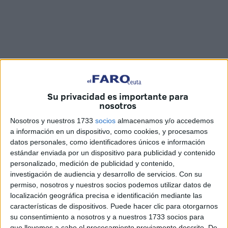
Su privacidad es importante para
Imágenes: Óscar Astorga
nosotros
Nosotros y nuestros 1733
socios
almacenamos y/o accedemos
a información en un dispositivo, como cookies, y procesamos
datos personales, como identificadores únicos e información
El
Polillas
Ceuta ha iniciado este miércoles una nueva
estándar enviada por un dispositivo para publicidad y contenido
andadura con el primer entrenamiento de la pretemporada
personalizado, medición de publicidad y contenido,
investigación de audiencia y desarrollo de servicios.
Con su
en las instalaciones del Federativo
‘José Benoliel’.
permiso, nosotros y nuestros socios podemos utilizar datos de
localización geográfica precisa e identificación mediante las
El equipo, que vuelve a estar dirigido por Raúl Alcázar,
características de dispositivos. Puede hacer clic para otorgarnos
tendrá una difícil misión esta campaña ya que buscará
la
su consentimiento a nosotros y a nuestros 1733 socios para
permanencia en la máxima categoría del fútbol juvenil.
que llevemos a cabo el procesamiento previamente descrito. De