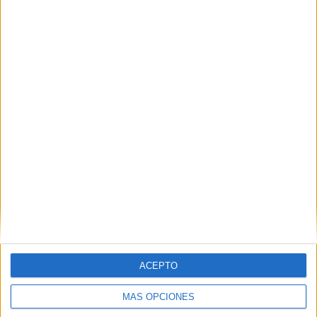
campeonato liguero. Se desconoce el calendario
definitivo, pero en los próximos días puede ver la luz.
Tags:
Campo Federativo José Benoliel
Fútbol
ACEPTO
Related
Posts
MÁS OPCIONES