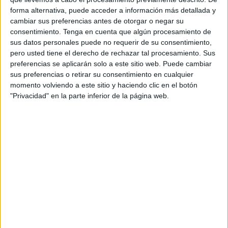
forma alternativa, puede acceder a información más detallada y
En estos primeros días de entrenamiento, el cuerpo
cambiar sus preferencias antes de otorgar o negar su
técnico se centrará en la captación de jugadores, ya que
consentimiento.
Tenga en cuenta que algún procesamiento de
sus datos personales puede no requerir de su consentimiento,
los fichajes no llegarán hasta la próxima semana.
pero usted tiene el derecho de rechazar tal procesamiento. Sus
preferencias se aplicarán solo a este sitio web. Puede cambiar
Una captación donde se esperan firmar a los últimos
sus preferencias o retirar su consentimiento en cualquier
futbolistas de una plantilla que se espera sea competitiva
momento volviendo a este sitio y haciendo clic en el botón
durante todo el campeonato. El Polillas está haciendo un
"Privacidad" en la parte inferior de la página web.
gran esfuerzo firmando jugadores foráneos, ya son diez los
fichajes que ha anunciado este club, el último el francés
Grigor.
Esta campaña será de nuevo complicada para este
equipo, ya que regresa a División de Honor, una categoría
que cuenta con los mejores equipos de toda España en su
caso de Andalucía. De ahí que el club esté
desembolsando su presupuesto en firmar jugadores de
calidad, que le den un plus para llegar a competir en