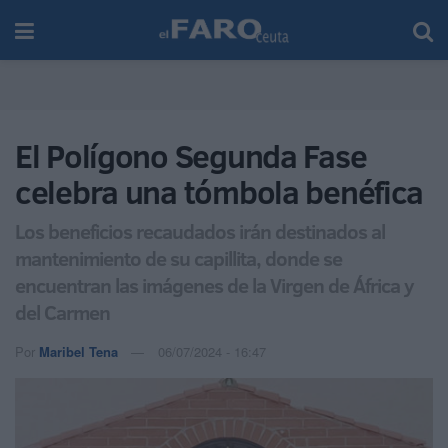
El Polígono Segunda Fase
celebra una tómbola benéfica
Los beneficios recaudados irán destinados al
mantenimiento de su capillita, donde se
encuentran las imágenes de la Virgen de África y
del Carmen
Por
Maribel Tena
06/07/2024 - 16:47