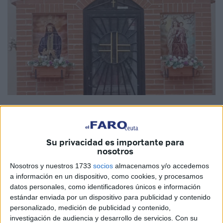
Imagen cedida
Su privacidad es importante para
nosotros
Si algo caracteriza a la
barriada
del
Polígono Segunda
Nosotros y nuestros 1733
socios
almacenamos y/o accedemos
Fase
de Ceuta es su hermandad y su devoción por su
a información en un dispositivo, como cookies, y procesamos
capillita donde se encuentra una imagen de la
Virgen del
datos personales, como identificadores únicos e información
Carmen y la Virgen de África
. Esto es lo que les une para
estándar enviada por un dispositivo para publicidad y contenido
celebrar diversos actos a lo largo del año, como el que
personalizado, medición de publicidad y contenido,
investigación de audiencia y desarrollo de servicios.
Con su
celebrarán en la tarde de este sábado.