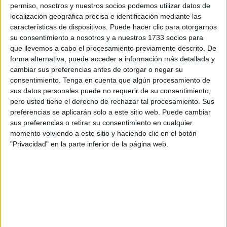
permiso, nosotros y nuestros socios podemos utilizar datos de
localización geográfica precisa e identificación mediante las
Se trata de una
tómbola benéfica
con la que pretenden
características de dispositivos. Puede hacer clic para otorgarnos
recaudar fondos para mantener su capillita en buen estado
su consentimiento a nosotros y a nuestros 1733 socios para
ya que, tal y como aseguran los
vecinos
de la barriada,
que llevemos a cabo el procesamiento previamente descrito. De
ellos no reciben ningún tipo de subvención para su
forma alternativa, puede acceder a información más detallada y
cambiar sus preferencias antes de otorgar o negar su
mantenimiento.
consentimiento.
Tenga en cuenta que algún procesamiento de
sus datos personales puede no requerir de su consentimiento,
La tómbola comenzará a las 20.30
pero usted tiene el derecho de rechazar tal procesamiento. Sus
preferencias se aplicarán solo a este sitio web. Puede cambiar
horas y habrá 240 premios
sus preferencias o retirar su consentimiento en cualquier
momento volviendo a este sitio y haciendo clic en el botón
Este evento se celebrará en la tarde de este sábado a
"Privacidad" en la parte inferior de la página web.
partir de las 20.00 horas en el entorno de la capillita del
Polígono Segunda Fase.