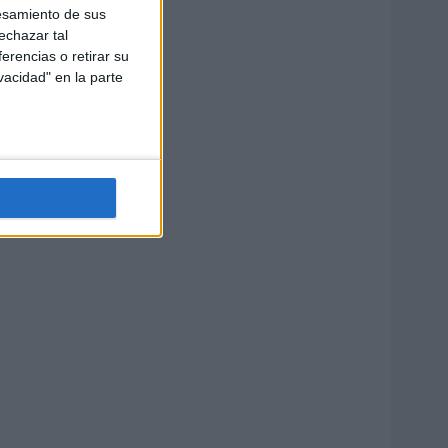
esamiento de sus
echazar tal
erencias o retirar su
vacidad" en la parte