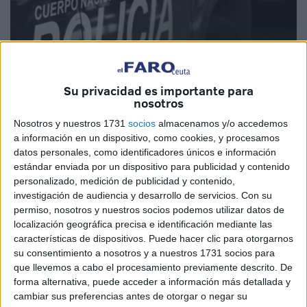
Su privacidad es importante para
nosotros
Imagen cedida
Nosotros y nuestros 1731
socios
almacenamos y/o accedemos
a información en un dispositivo, como cookies, y procesamos
datos personales, como identificadores únicos e información
estándar enviada por un dispositivo para publicidad y contenido
Sevilla, finales de junio. Hasta cerca de 50 grados.
personalizado, medición de publicidad y contenido,
Sensación térmica aún mayor sobre el asfalto. Y en medio
investigación de audiencia y desarrollo de servicios.
Con su
de esta ola de calor abrasador, se celebra una cumbre
permiso, nosotros y nuestros socios podemos utilizar datos de
internacional de la ONU, movilizando a cientos de agentes
localización geográfica precisa e identificación mediante las
características de dispositivos. Puede hacer clic para otorgarnos
de la Policía Nacional, muchos de ellos trabajando a la
su consentimiento a nosotros y a nuestros 1731 socios para
intemperie durante horas, con chalecos antibalas,
que llevemos a cabo el procesamiento previamente descrito. De
uniformes azul oscuro y bajo el sol sevillano implacable.
forma alternativa, puede acceder a información más detallada y
¿Quién tuvo esta brillante idea? ¿En qué cabeza cabe
cambiar sus preferencias antes de otorgar o negar su