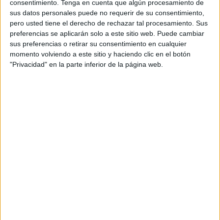
consentimiento.
Tenga en cuenta que algún procesamiento de
organizar un evento de este calibre en una de las ciudades
sus datos personales puede no requerir de su consentimiento,
más calurosas de Europa, justo en estas fechas?
pero usted tiene el derecho de rechazar tal procesamiento. Sus
preferencias se aplicarán solo a este sitio web. Puede cambiar
Pero si la situación para los agentes humanos ya es dura,
sus preferencias o retirar su consentimiento en cualquier
lo que están padeciendo los perros detectores de
momento volviendo a este sitio y haciendo clic en el botón
explosivos es directamente inhumano. Animales
"Privacidad" en la parte inferior de la página web.
adiestrados, leales, eficientes y valientes, obligados a
trabajar en condiciones extremas, con las almohadillas
quemándose sobre el suelo caliente y sin una logística
pensada para protegerlos del calor. ¿Y qué dice el ministro
del Interior, Fernando Grande-Marlaska? Nada. O peor:
presume de sensibilidad animalista mientras sus
decisiones demuestran lo contrario.
El contraste es indignante. Mientras las delegaciones
internacionales disfrutan de hoteles climatizados, salones
con aire acondicionado y carpas de sombra, nuestros
policías nacionales —profesionales ejemplares— y sus