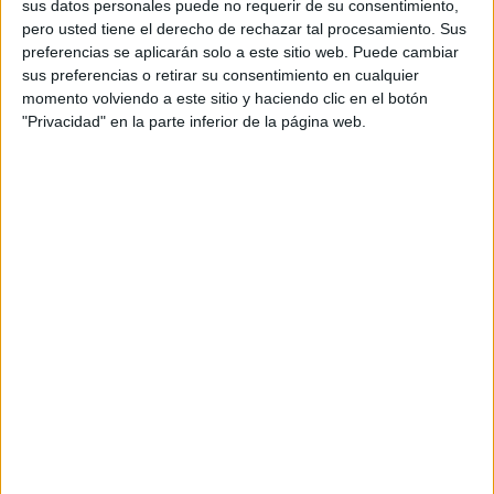
sus datos personales puede no requerir de su consentimiento,
Plaza de las Cortes, frente al Congreso de los Diputados, y
pero usted tiene el derecho de rechazar tal procesamiento. Sus
ha congregado a 15.000 ciudadanos, según los
preferencias se aplicarán solo a este sitio web. Puede cambiar
organizadores.
sus preferencias o retirar su consentimiento en cualquier
momento volviendo a este sitio y haciendo clic en el botón
Piden a Grande-Marlaska que
"Privacidad" en la parte inferior de la página web.
escuche sus reivindicaciones