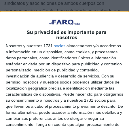
sindicatos y asociaciones de ambos cuerpos con
representación en Ceuta, han celebrado este sábado una
manifestación
por el centro de Madrid para reclamar
mejoras laborales como ser reconocidos como profesión
Su privacidad es importante para
de riesgo y la "plena equiparación" con Mossos
nosotros
d'Esquadra, Ertzaintza y cuerpos policiales locales.
Nosotros y nuestros 1731
socios
almacenamos y/o accedemos
Las organizaciones de
Policía
y Guardia Civil protestan
a información en un dispositivo, como cookies, y procesamos
datos personales, como identificadores únicos e información
"ante la falta de interés por parte del ministro del Interior,
estándar enviada por un dispositivo para publicidad y contenido
Fernando Grande-Marlaska, para convocar una mesa de
personalizado, medición de publicidad y contenido,
diálogo y de negociación". Lo han hecho unos 25.000
investigación de audiencia y desarrollo de servicios.
Con su
asistentes, según la organización, unos 12.000 según
permiso, nosotros y nuestros socios podemos utilizar datos de
localización geográfica precisa e identificación mediante las
Delegación del Gobierno.
características de dispositivos. Puede hacer clic para otorgarnos
su consentimiento a nosotros y a nuestros 1731 socios para
A grito de 'Marlaska dimisión', la manifestación, convocada
que llevemos a cabo el procesamiento previamente descrito. De
por la Plataforma por la Jubilación Digna, que agrupa a
forma alternativa, puede acceder a información más detallada y
una docena de sindicatos y asociaciones de ambos
cambiar sus preferencias antes de otorgar o negar su
cuerpos, ha discurrido desde la Plaza de España hasta la
consentimiento.
Tenga en cuenta que algún procesamiento de