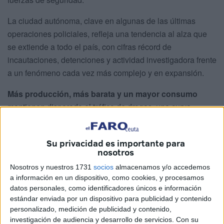
La ciudad autónoma, clave en algunas de las últimas
operaciones policiales, refleja una tendencia al alza que
se extiende a todo el país, con cifras récord de
incautaciones, detenciones y actividad investigadora frente
a un fenómeno cada vez más complejo y en expansión.
Más producción, más barata y un mayor consumo
mantienen disparado el tráfico de drogas, una curva
ascendente que trata de contener la actividad policial con
un
millar de investigaciones en 2025, 1.893
Su privacidad es importante para
detenciones y más de 130 toneladas de
nosotros
estupefacientes incautados
, con
el hachís
a la cabeza
Nosotros y nuestros 1731
socios
almacenamos y/o accedemos
-70,5 toneladas-
, el triple que el año anterior.
a información en un dispositivo, como cookies, y procesamos
datos personales, como identificadores únicos e información
De cerca, las
60
toneladas de cocaína
retiradas por la
estándar enviada por un dispositivo para publicidad y contenido
Policía Nacional del mercado el pasado año
, una cifra
personalizado, medición de publicidad y contenido,
que mantiene la tendencia de las abultadas
investigación de audiencia y desarrollo de servicios.
Con su