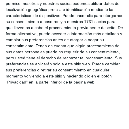
permiso, nosotros y nuestros socios podemos utilizar datos de
aprehensiones de esta droga, mientras que repuntan las
localización geográfica precisa e identificación mediante las
de
heroína, con 66 kilos
. Solo en un operativo se
características de dispositivos. Puede hacer clic para otorgarnos
incautaron en diciembre
8 kilos de heroína en pastillas
,
su consentimiento a nosotros y a nuestros 1731 socios para
similar cantidad a todo lo capturado en 2024.
que llevemos a cabo el procesamiento previamente descrito. De
forma alternativa, puede acceder a información más detallada y
La marihuana
decomisada sigue, como el hachís, en
cambiar sus preferencias antes de otorgar o negar su
máximos, sobre todo la retirada de plantas, que pasan de
consentimiento.
Tenga en cuenta que algún procesamiento de
sus datos personales puede no requerir de su consentimiento,
7.400 a más de 35.000 el pasado año, en tanto que se
pero usted tiene el derecho de rechazar tal procesamiento. Sus
confiscaron más de 1.700 kilos, algo más que el ejercicio
preferencias se aplicarán solo a este sitio web. Puede cambiar
anterior.
sus preferencias o retirar su consentimiento en cualquier
momento volviendo a este sitio y haciendo clic en el botón
Los datos facilitados a
EFE
se extraen de las estadísticas
"Privacidad" en la parte inferior de la página web.
de la Unidad Central de Inteligencia Criminal
correspondiente a la actividad policial desarrollada en
2025 por la Unidad central de lucha contra las Drogas y el
Crimen Organizado (
UDYCO
) y su Brigada Central de
Estupefacientes.