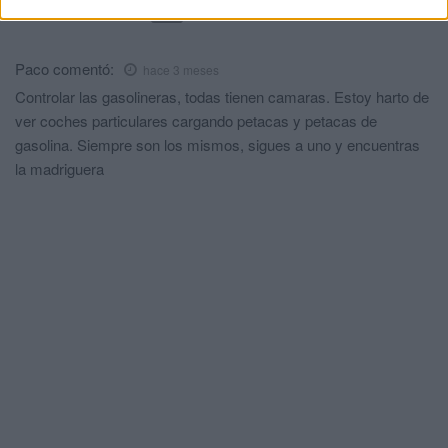
Comments
1
Paco
comentó:
hace 3 meses
Controlar las gasolineras, todas tienen camaras. Estoy harto de
ver coches particulares cargando petacas y petacas de
gasolina. Siempre son los mismos, sigues a uno y encuentras
la madriguera