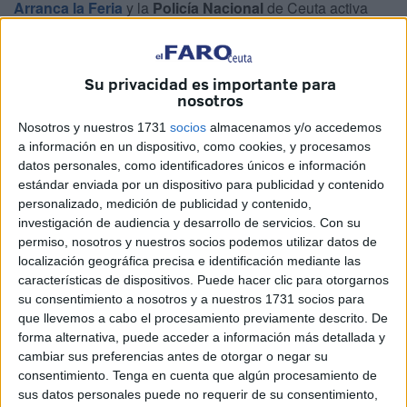
Arranca la Feria
y la
Policía Nacional
de Ceuta activa
toda la maquinaria para garantizar la seguridad ciudadana
y resolver los incidentes de orden público que pudieran
ocasionarse en estos
días de fiesta
.
Su privacidad es importante para
nosotros
Como cada año, la
Jefatura Superior de
Policía de
Nosotros y nuestros 1731
socios
almacenamos y/o accedemos
Ceuta
activa un dispositivo especial para el que se
a información en un dispositivo, como cookies, y procesamos
contará con numerosos agentes de las distintas brigadas
datos personales, como identificadores únicos e información
estándar enviada por un dispositivo para publicidad y contenido
desplegados durante las
Fiestas Patronales
para evitar la
personalizado, medición de publicidad y contenido,
comisión de hechos delictivos y garantizar la seguridad
investigación de audiencia y desarrollo de servicios.
Con su
pública.
permiso, nosotros y nuestros socios podemos utilizar datos de
localización geográfica precisa e identificación mediante las
Concretamente, trabajarán por la seguridad de los ceutíes
características de dispositivos. Puede hacer clic para otorgarnos
agentes adscritos a las brigadas de la
Policía Nacional
de
su consentimiento a nosotros y a nuestros 1731 socios para
Información, Extranjería y Fronteras, Policía Judicial y
que llevemos a cabo el procesamiento previamente descrito. De
forma alternativa, puede acceder a información más detallada y
Seguridad Ciudadana, que en el ámbito de sus
cambiar sus preferencias antes de otorgar o negar su
competencias, buscarán prevenir las actividades
consentimiento.
Tenga en cuenta que algún procesamiento de
Delictivas, según han indicado desde la
Policía Nacional
sus datos personales puede no requerir de su consentimiento,