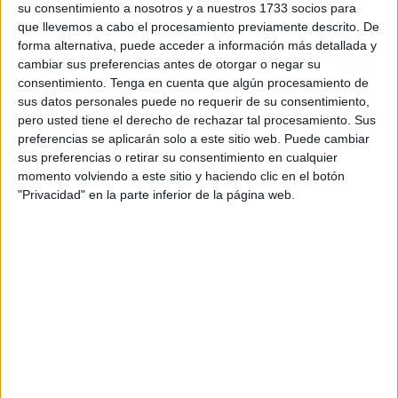
su consentimiento a nosotros y a nuestros 1733 socios para
La intervención la han llevado a cabo los agentes que
que llevemos a cabo el procesamiento previamente descrito. De
prestan servicio en las dependencias de la Policía
forma alternativa, puede acceder a información más detallada y
Nacional en el
puerto deportivo
. Ellos fueron quienes
cambiar sus preferencias antes de otorgar o negar su
observaron cómo una persona que no era la propietaria de
consentimiento.
Tenga en cuenta que algún procesamiento de
la
embarcación
afectada había accedido a la misma y tras
sus datos personales puede no requerir de su consentimiento,
pero usted tiene el derecho de rechazar tal procesamiento. Sus
poner en marcha el motor se disponía a abandonar el
preferencias se aplicarán solo a este sitio web. Puede cambiar
punto de atraque.
sus preferencias o retirar su consentimiento en cualquier
momento volviendo a este sitio y haciendo clic en el botón
“En ese momento se desplazaron hasta ese pantalán y le
"Privacidad" en la parte inferior de la página web.
dieron el alto a la lancha” cuando estaba saliendo del
puerto, identificado al piloto y “comprobando que no tenía
autorización del dueño de la embarcación”, explica la
Jefatura Superior en una nota de prensa.
El individuo había arrancado el motor de la misma con una
copia de la llave original obtenida de forma fraudulenta.
Detenido, tenía un amplio historial