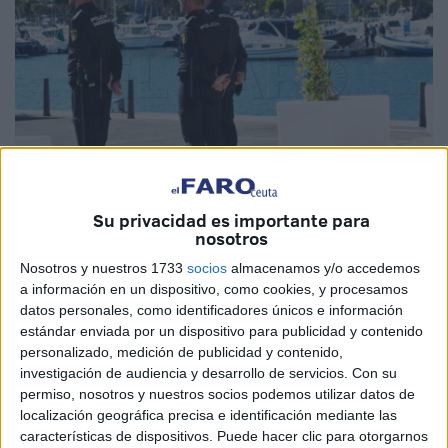
Su privacidad es importante para
nosotros
Imagen de archivo
Nosotros y nuestros 1733
socios
almacenamos y/o accedemos
a información en un dispositivo, como cookies, y procesamos
datos personales, como identificadores únicos e información
estándar enviada por un dispositivo para publicidad y contenido
Agentes de la
Policía Nacional
de la Jefatura Superior de
personalizado, medición de publicidad y contenido,
Policía de Ceuta han detenido a una persona como
investigación de audiencia y desarrollo de servicios.
Con su
presunto autora de un delito de
robo
con fuerza, al ser
permiso, nosotros y nuestros socios podemos utilizar datos de
localización geográfica precisa e identificación mediante las
sorprendida cuando sustraía un barco de recreo.
características de dispositivos. Puede hacer clic para otorgarnos