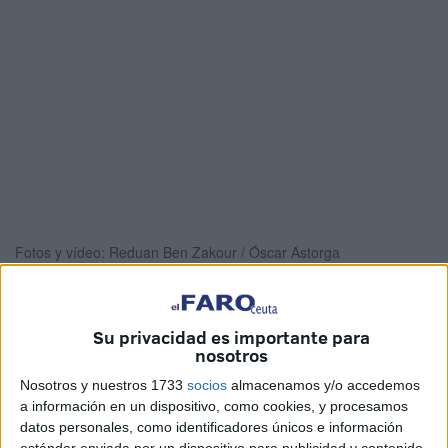
Fotos y vídeo: Reduan Ben Zakour / Óscar Astorga
Su privacidad es importante para
Las inmediaciones de
Sidi Embarek
, en el entorno del
nosotros
cementerio en Ceuta
, han tenido que ser acordonadas
Nosotros y nuestros 1733
socios
almacenamos y/o accedemos
durante la tarde de este viernes ante la localización de un
a información en un dispositivo, como cookies, y procesamos
artefacto que debía ser inspeccionado por los TEDAX
de
datos personales, como identificadores únicos e información
estándar enviada por un dispositivo para publicidad y contenido