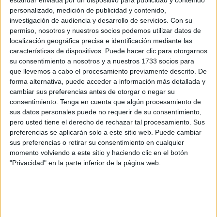
la Policía Nacional
.
personalizado, medición de publicidad y contenido,
investigación de audiencia y desarrollo de servicios.
Con su
Efectivos de esta unidad han acudido inmediatamente tras
permiso, nosotros y nuestros socios podemos utilizar datos de
el aviso recibido sobre la presencia de este elemento, en
localización geográfica precisa e identificación mediante las
un lugar donde ya se han encontrado más. Todo ello para
características de dispositivos. Puede hacer clic para otorgarnos
llevar a cabo una explosión controlada, procedimiento que
su consentimiento a nosotros y a nuestros 1733 socios para
que llevemos a cabo el procesamiento previamente descrito. De
se ha efectuado sobre las 18:20 horas.
forma alternativa, puede acceder a información más detallada y
cambiar sus preferencias antes de otorgar o negar su
consentimiento.
Tenga en cuenta que algún procesamiento de
sus datos personales puede no requerir de su consentimiento,
pero usted tiene el derecho de rechazar tal procesamiento. Sus
preferencias se aplicarán solo a este sitio web. Puede cambiar
sus preferencias o retirar su consentimiento en cualquier
momento volviendo a este sitio y haciendo clic en el botón
"Privacidad" en la parte inferior de la página web.