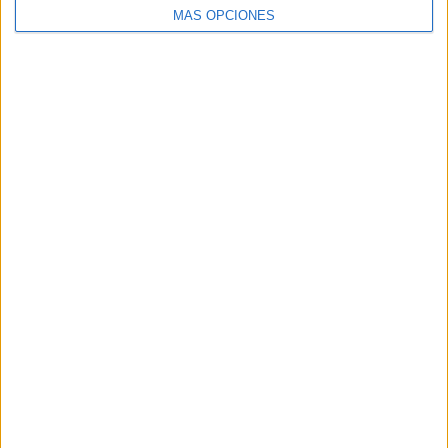
MÁS OPCIONES
Tags:
Policía Nacional
Sidi Embarek
Related
Posts
La playa del Trampolín estrena diez
baños y treinta duchas para atender a los
inmigrantes
HACE 1 DÍA