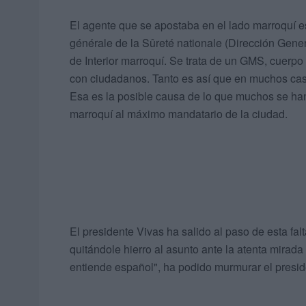
El agente que se apostaba en el lado marroquí est
générale de la Sûreté nationale (Dirección Gene
de Interior marroquí. Se trata de un GMS, cuerpo 
con ciudadanos. Tanto es así que en muchos casos
Esa es la posible causa de lo que muchos se han
marroquí al máximo mandatario de la ciudad.
El presidente Vivas ha salido al paso de esta fal
quitándole hierro al asunto ante la atenta mirad
entiende español", ha podido murmurar el presid