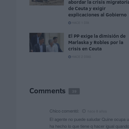
abordar la crisis migratori
de Ceuta y exigir
explicaciones al Gobierno
HACE 1 DÍA
El PP exige la dimisión de
Marlaska y Robles por la
crisis en Ceuta
HACE 2 DÍAS
Comments
39
Chico
comentó:
hace 8 años
El agente no puede saludar Quine ocupa un
ha hecho lo que tiene q hacer igual quando