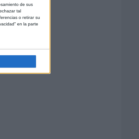
esamiento de sus
echazar tal
erencias o retirar su
vacidad" en la parte