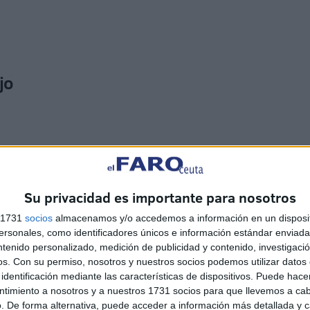
jo
Su privacidad es importante para nosotros
eriódico que el agente forma parte de un grupo operativo
s 1731
socios
almacenamos y/o accedemos a información en un disposit
del país vecino. Además, han detallado que los agentes
sonales, como identificadores únicos e información estándar enviada 
r las autoridades foráneas con cámaras delante: exigen
ntenido personalizado, medición de publicidad y contenido, investigaci
aso, no ha ocurrido.
os.
Con su permiso, nosotros y nuestros socios podemos utilizar datos 
identificación mediante las características de dispositivos. Puede hacer
ntimiento a nosotros y a nuestros 1731 socios para que llevemos a ca
. De forma alternativa, puede acceder a información más detallada y 