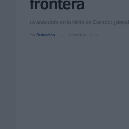
frontera
La anécdota en la visita de Casado: ¿desp
Por
Redacción
01/08/2018 - 15:51