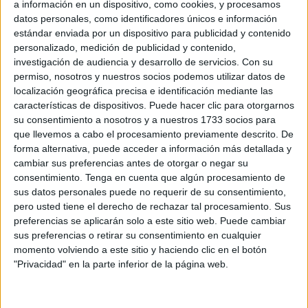
a información en un dispositivo, como cookies, y procesamos
como
sustracción de vehículo
.
datos personales, como identificadores únicos e información
estándar enviada por un dispositivo para publicidad y contenido
Según lo informado por las autoridades, los hechos
personalizado, medición de publicidad y contenido,
sucedieron durante la madrugada del pasado
9
de junio.
investigación de audiencia y desarrollo de servicios.
Con su
permiso, nosotros y nuestros socios podemos utilizar datos de
Fue en las inmediaciones de la
Barriada de la Libertad
localización geográfica precisa e identificación mediante las
características de dispositivos. Puede hacer clic para otorgarnos
de esta ciudad, junto al polideportivo La Libertad, donde se
su consentimiento a nosotros y a nuestros 1733 socios para
encontraba la víctima junto a dos amigas más. En ese
que llevemos a cabo el procesamiento previamente descrito. De
momento fueron abordadas por un individuo que, con el
forma alternativa, puede acceder a información más detallada y
rostro oculto con un pasamontañas, les hizo exhibición de
cambiar sus preferencias antes de otorgar o negar su
consentimiento.
Tenga en cuenta que algún procesamiento de
un
arma de fuego
con el que les apuntaba.
sus datos personales puede no requerir de su consentimiento,
pero usted tiene el derecho de rechazar tal procesamiento. Sus
Desarrollo de los hechos e
preferencias se aplicarán solo a este sitio web. Puede cambiar
sus preferencias o retirar su consentimiento en cualquier
identificación del autor
momento volviendo a este sitio y haciendo clic en el botón
"Privacidad" en la parte inferior de la página web.
En ese acto, y tras mantener las víctimas una conversación
con esta persona tratando de calmarla y de convencerla