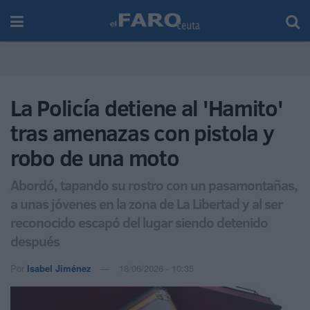
La Policía detiene al 'Hamito'
tras amenazas con pistola y
robo de una moto
Abordó, tapando su rostro con un pasamontañas,
a unas jóvenes en la zona de La Libertad y al ser
reconocido escapó del lugar siendo detenido
después
Por
Isabel Jiménez
18/06/2026 - 10:35