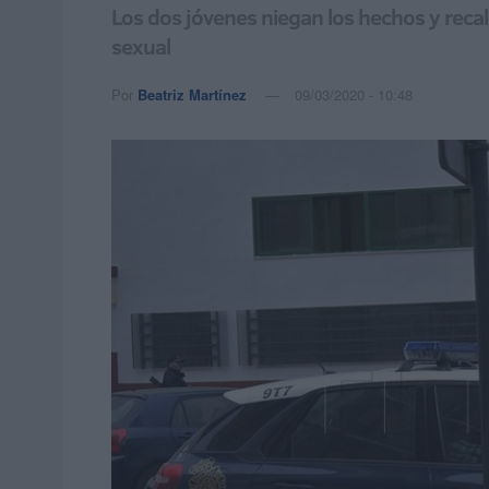
Los dos jóvenes niegan los hechos y recal
sexual
Por
Beatriz Martínez
09/03/2020 - 10:48