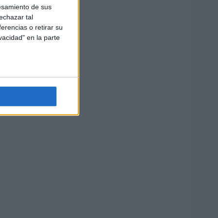
esamiento de sus
echazar tal
erencias o retirar su
vacidad" en la parte