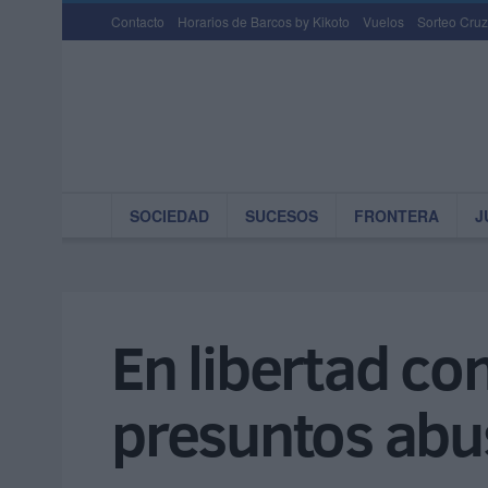
Contacto
Horarios de Barcos by Kikoto
Vuelos
Sorteo Cruz
SOCIEDAD
SUCESOS
FRONTERA
J
En libertad co
presuntos abu