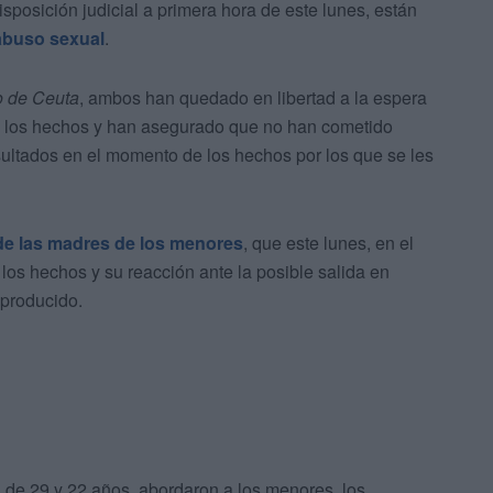
sposición judicial a primera hora de este lunes, están
abuso sexual
.
o de Ceuta
, ambos han quedado en libertad a la espera
do los hechos y han asegurado que no han cometido
sultados en el momento de los hechos por los que se les
 de las madres de los menores
, que este lunes, en el
 los hechos y su reacción ante la posible salida en
 producido.
, de 29 y 22 años, abordaron a los menores, los