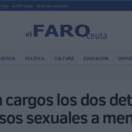
 Roja
COPE Ceuta
Portal del suscriptor
USTICIA
POLÍTICA
CULTURA
EDUCACIÓN
DEPO
n cargos los dos de
sos sexuales a me