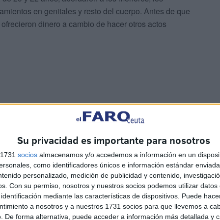
camientos en genitales y resto del cuerpo. Antes de que
s ofrecieron dinero a cambio de hacer otros actos
sieron denuncias en la Policía, además comenzó a
os en redes sociales y whatsapp porque seguían, según
Su privacidad es importante para nosotros
mas acciones. Fueron las familias las que pidieron ayuda
s 1731
socios
almacenamos y/o accedemos a información en un disposit
 después detenidos, que fueron puestos a disposición
sonales, como identificadores únicos e información estándar enviada 
ntenido personalizado, medición de publicidad y contenido, investigaci
os.
Con su permiso, nosotros y nuestros socios podemos utilizar datos 
identificación mediante las características de dispositivos. Puede hacer
ntimiento a nosotros y a nuestros 1731 socios para que llevemos a ca
. De forma alternativa, puede acceder a información más detallada y 