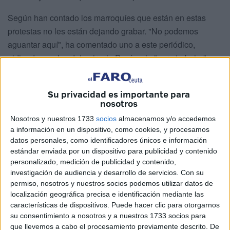
Según han contado los marroquíes que están en estas
protestas no les están dejando grabar. "No podemos
aguantar aquí", ha comentado uno a este periódico,
pidiendo que les dejen ir a la Península "para trabajar".
Uno de ellos asegura que un amigo tiene "la mano rota
desde hace 25 días". Se quejan también de que "no hay
Su privacidad es importante para
limpieza, que no hay control", denunciando la situación de
nosotros
precariedad en la que viven.
Nosotros y nuestros 1733
socios
almacenamos y/o accedemos
a información en un dispositivo, como cookies, y procesamos
La tensión anidada en este lugar ha llevado a que se haya
datos personales, como identificadores únicos e información
solicitado presencia de la Policía por si la situación iba a
estándar enviada por un dispositivo para publicidad y contenido
más.
Cruz Roja
trabaja en las naves y está en primera
personalizado, medición de publicidad y contenido,
línea de ese foco de tensión. Tal y como se aprecia en las
investigación de audiencia y desarrollo de servicios.
Con su
permiso, nosotros y nuestros socios podemos utilizar datos de
imágenes enviadas a FaroTV por los afectados, el rechazo
localización geográfica precisa e identificación mediante las
a esta medida es clara. La misma fue dispuesta hace unos
características de dispositivos. Puede hacer clic para otorgarnos
días después de que se registraran varios positivos y no se
su consentimiento a nosotros y a nuestros 1733 socios para
pudiera cumplir como se debe el confinamiento de los
que llevemos a cabo el procesamiento previamente descrito. De