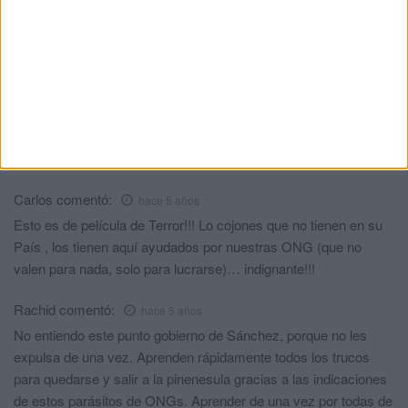
no procede por no ser Marruecos un país en guerra, ni los
solicitante justifican persecución política ni por otros motivos,
pero somos tan quijotes que nos creemos las trolas de estos
individuos. Deberían ser expulsados todos sin contemplaciones
y hacerles ver que han venido a un país que no es el suyo y
tienen que respetar las normas que aquí rigen. Pero eso solo
pasaría si tuviésemos un Gobierno que se hiciese respetar, no
un Gobierno de payasos
Carlos
comentó:
hace 5 años
Esto es de película de Terror!!! Lo cojones que no tienen en su
País , los tienen aquí ayudados por nuestras ONG (que no
valen para nada, solo para lucrarse)… indignante!!!
Rachid
comentó:
hace 5 años
No entiendo este punto gobierno de Sánchez, porque no les
expulsa de una vez. Aprenden rápidamente todos los trucos
para quedarse y salir a la pinenesula gracias a las indicaciones
de estos parásitos de ONGs. Aprender de una vez por todas de