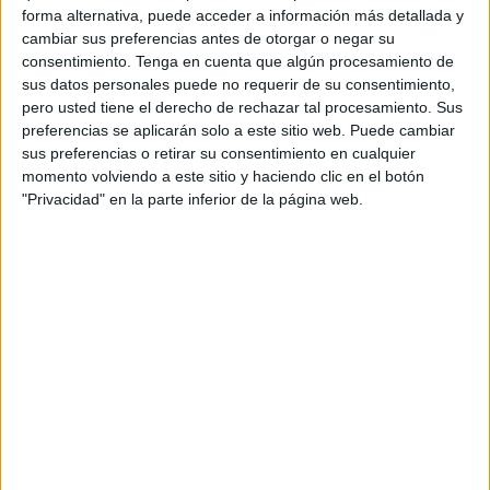
forma alternativa, puede acceder a información más detallada y
contactos de positivos. Esto llevó a que se solicitara apoyo
cambiar sus preferencias antes de otorgar o negar su
judicial por parte de Sanidad que ha autorizado el
consentimiento.
Tenga en cuenta que algún procesamiento de
confinamiento, ya que se temía que los casos se
sus datos personales puede no requerir de su consentimiento,
dispararan más de lo que ya lo han hecho.
pero usted tiene el derecho de rechazar tal procesamiento. Sus
preferencias se aplicarán solo a este sitio web. Puede cambiar
La petición de asilo se hace en la frontera del Tarajal y lo
sus preferencias o retirar su consentimiento en cualquier
que sucede es que estas personas no pueden acudir al
momento volviendo a este sitio y haciendo clic en el botón
"Privacidad" en la parte inferior de la página web.
lugar, de ahí la crítica vertida que ya lleva gestándose
desde hace varios días.