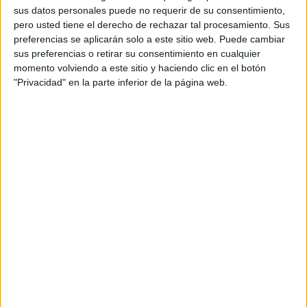
sus datos personales puede no requerir de su consentimiento,
Marlaska y su ministerio se han
pero usted tiene el derecho de rechazar tal procesamiento. Sus
preferencias se aplicarán solo a este sitio web. Puede cambiar
"quitado la careta"
sus preferencias o retirar su consentimiento en cualquier
momento volviendo a este sitio y haciendo clic en el botón
"Privacidad" en la parte inferior de la página web.
Refiere el letrado que el Ministerio del interior finalmente
"
se ha quitado la careta y ha mostrado a las claras
qué