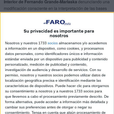
Interior de Fernando Grande-Marlaska
denunciando una
modificación consciente en la interpretación de las bases
de la convocatoria que busca
impedir o dificultar el
acceso femenino
a la institución, por lo que alegan una
presunta discriminación por razón de sexo.
Su privacidad es importante para
nosotros
El recurso, interpuesto formalmente tras la publicación de
Nosotros y nuestros 1733
socios
almacenamos y/o accedemos
los resultados del proceso selectivo de oposición, señala
a información en un dispositivo, como cookies, y procesamos
que el Ministerio habría alterado las reglas del juego en
datos personales, como identificadores únicos e información
perjuicio de las candidatas, en especial en lo relativo a la
estándar enviada por un dispositivo para publicidad y contenido
personalizado, medición de publicidad y contenido,
prueba psicotécnica.
investigación de audiencia y desarrollo de servicios.
Con su
permiso, nosotros y nuestros socios podemos utilizar datos de
En este sentido, el letrado que representa a las aspirantes,
localización geográfica precisa e identificación mediante las
Antonio Suárez-Valdés
, ha manifestado que la actuación
características de dispositivos. Puede hacer clic para otorgarnos
supone "un retroceso de 20 años en las políticas de
su consentimiento a nosotros y a nuestros 1733 socios para
igualdad de trato y discriminación positiva tendentes a
que llevemos a cabo el procesamiento previamente descrito. De
fomentar el acceso de la mujer a la policía y la Guardia
forma alternativa, puede acceder a información más detallada y
cambiar sus preferencias antes de otorgar o negar su
Civil resultando una muy mala noticia para las mismas".
consentimiento.
Tenga en cuenta que algún procesamiento de