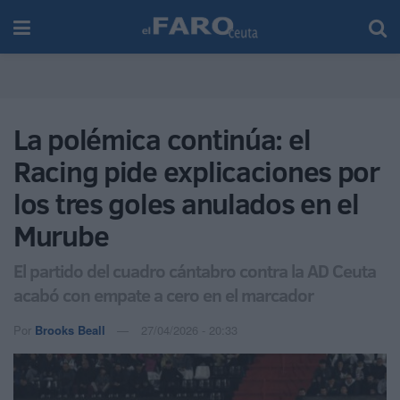
La polémica continúa: el
Racing pide explicaciones por
los tres goles anulados en el
Murube
El partido del cuadro cántabro contra la AD Ceuta
acabó con empate a cero en el marcador
Por
Brooks Beall
27/04/2026 - 20:33