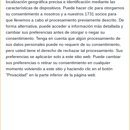
localización geográfica precisa e identificación mediante las
Los
tres goles anulados
al cuadro cántabro continúan
características de dispositivos. Puede hacer clic para otorgarnos
levantando la polémica, especialmente en el norte de
su consentimiento a nosotros y a nuestros 1731 socios para
que llevemos a cabo el procesamiento previamente descrito. De
España, donde todavía se encuentran buscando una
forma alternativa, puede acceder a información más detallada y
explicación a cómo no consiguieron llevarse la victoria de
cambiar sus preferencias antes de otorgar o negar su
la ciudad autónoma pese a que su dominio en el Murube
consentimiento.
Tenga en cuenta que algún procesamiento de
fue abrumador. Tanto es así, que están dispuestos a
sus datos personales puede no requerir de su consentimiento,
pero usted tiene el derecho de rechazar tal procesamiento. Sus
encontrarla de cualquier manera posible.
preferencias se aplicarán solo a este sitio web. Puede cambiar
sus preferencias o retirar su consentimiento en cualquier
La actuación del VAR, determinante
momento volviendo a este sitio y haciendo clic en el botón
"Privacidad" en la parte inferior de la página web.
De hecho, ‘El Diario Montañés’ ha dado a conocer de
forma reciente que el Racing de Santander ha solicitado al
Comité Técnico de Árbitros, así como a la RFEF
, una
explicación acerca del criterio que siguió Eder Mallo para
señalar los tres fueras de juego que
impidieron la victoria
visitante
.