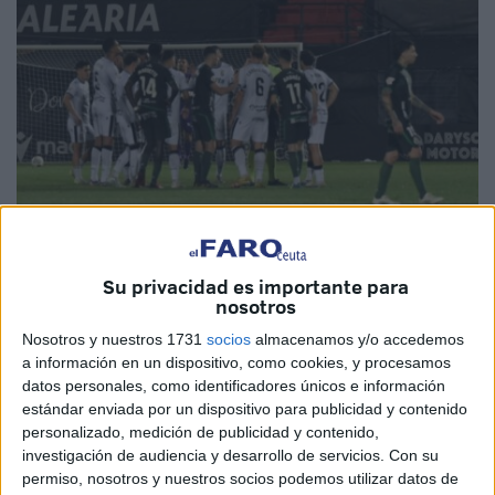
Foto: Agencia LOF
Su privacidad es importante para
nosotros
Nosotros y nuestros 1731
socios
almacenamos y/o accedemos
a información en un dispositivo, como cookies, y procesamos
El día después del partido de la
AD Ceuta contra el
datos personales, como identificadores únicos e información
estándar enviada por un dispositivo para publicidad y contenido
Racing de Santander
, en el que
los de José Juan
personalizado, medición de publicidad y contenido,
Romero
rascaron un empate meritorio ante el líder de la
investigación de audiencia y desarrollo de servicios.
Con su
categoría, sigue levantando una polvareda de polémica.
permiso, nosotros y nuestros socios podemos utilizar datos de