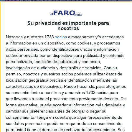
creciente
descontento de la plantilla de la cárcel
.
Según la organización, la convocatoria, promovida por la
Su privacidad es importante para
propia Dirección, invitaba a otras fuerzas sindicales, pero
nosotros
dejaba fuera
“de forma deliberada
” al sindicato
Nosotros y nuestros 1733
socios
almacenamos y/o accedemos
mayoritario.
a información en un dispositivo, como cookies, y procesamos
datos personales, como identificadores únicos e información
De acuerdo con el documento oficial, la Dirección citó a
estándar enviada por un dispositivo para publicidad y contenido
coordinadores de guardia
y a distintas
organizaciones
personalizado, medición de publicidad y contenido,
investigación de audiencia y desarrollo de servicios.
Con su
sindicales
, excluyendo además a colectivos considerados
permiso, nosotros y nuestros socios podemos utilizar datos de
esenciales como el
personal sanitario
, trabajadores de
localización geográfica precisa e identificación mediante las
oficinas
y otras áreas de la cárcel.
características de dispositivos. Puede hacer clic para otorgarnos
su consentimiento a nosotros y a nuestros 1733 socios para
TAMPM
subraya que esta decisión resulta “especialmente
que llevemos a cabo el procesamiento previamente descrito. De
significativa” al tratarse de la organización con mayor
forma alternativa, puede acceder a información más detallada y
cambiar sus preferencias antes de otorgar o negar su
representatividad
en el centro.
consentimiento.
Tenga en cuenta que algún procesamiento de
sus datos personales puede no requerir de su consentimiento,
El sindicato recuerda que ya había presentado una
queja
pero usted tiene el derecho de rechazar tal procesamiento. Sus