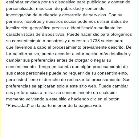
estándar enviada por un dispositivo para publicidad y contenido
meterse de lleno, necesita
un salto definitivo
. Una nueva
personalizado, medición de publicidad y contenido,
victoria que buscará mañana viernes ante el Chiclana CF.
investigación de audiencia y desarrollo de servicios.
Con su
permiso, nosotros y nuestros socios podemos utilizar datos de
localización geográfica precisa e identificación mediante las
El Ceuta B buscará un salto
características de dispositivos. Puede hacer clic para otorgarnos
definitivo ante un “rival duro”
su consentimiento a nosotros y a nuestros 1733 socios para
que llevemos a cabo el procesamiento previamente descrito. De
forma alternativa, puede acceder a información más detallada y
cambiar sus preferencias antes de otorgar o negar su
consentimiento.
Tenga en cuenta que algún procesamiento de
sus datos personales puede no requerir de su consentimiento,
pero usted tiene el derecho de rechazar tal procesamiento. Sus
preferencias se aplicarán solo a este sitio web. Puede cambiar
sus preferencias o retirar su consentimiento en cualquier
momento volviendo a este sitio y haciendo clic en el botón
"Privacidad" en la parte inferior de la página web.