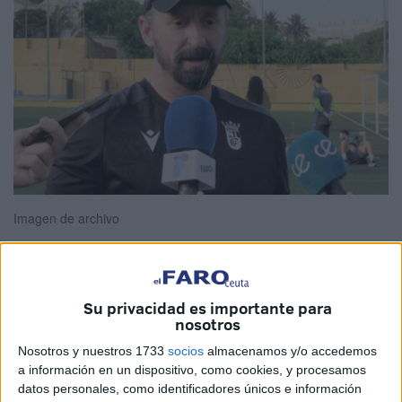
Imagen de archivo
Vuelta al ruedo para la
AD Ceuta B
en una nueva semana
Su privacidad es importante para
nosotros
de competición en Tercera RFEF. La última victoria ante el
Conil CF por 1-0
en el Martínez Pirri insufló ánimo y
Nosotros y nuestros 1733
socios
almacenamos y/o accedemos
a información en un dispositivo, como cookies, y procesamos
confianza a un equipo que, pese a haber atravesado una
datos personales, como identificadores únicos e información
mala racha reciente, no se despega de la parte alta. Para