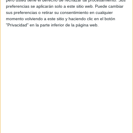
pero usted tiene el derecho de rechazar tal procesamiento. Sus
para veteranos como para nuevos jugadores.
preferencias se aplicarán solo a este sitio web. Puede cambiar
sus preferencias o retirar su consentimiento en cualquier
momento volviendo a este sitio y haciendo clic en el botón
"Privacidad" en la parte inferior de la página web.
Precio y modalidades
Los usuarios interesados ya pueden reservar sus copias
en la
eShop de Nintendo España
a un precio de
19,99
euros por edición
. La compra digital permite seleccionar