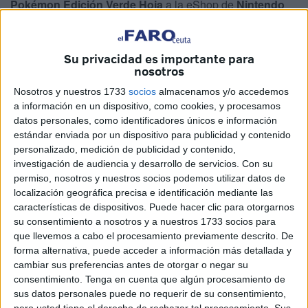
Pokémon Edición Verde Hoja
a la eShop de
Nintendo
Switch
y
Switch 2
, disponibles a partir del próximo 27 de
febrero. Un lanzamiento que podrán disfrutar los jugadores
de
Ceuta
.
Su privacidad es importante para
nosotros
La noticia, que hasta ahora circulaba como un rumor entre
Nosotros y nuestros 1733
socios
almacenamos y/o accedemos
aficionados, se ha hecho oficial con la publicación de un
a información en un dispositivo, como cookies, y procesamos
tráiler que muestra las novedades de estas versiones
datos personales, como identificadores únicos e información
estándar enviada por un dispositivo para publicidad y contenido
clásicas.
personalizado, medición de publicidad y contenido,
investigación de audiencia y desarrollo de servicios.
Con su
Estas ediciones, originalmente lanzadas para
Game Boy
permiso, nosotros y nuestros socios podemos utilizar datos de
Advance
en 2004, son remakes de los legendarios
localización geográfica precisa e identificación mediante las
Pokémon Rojo y Verde de 1996.
características de dispositivos. Puede hacer clic para otorgarnos
su consentimiento a nosotros y a nuestros 1733 socios para
Aunque estos remakes conservan la esencia de la
que llevemos a cabo el procesamiento previamente descrito. De
experiencia original, incluyen mejoras significativas:
forma alternativa, puede acceder a información más detallada y
cambiar sus preferencias antes de otorgar o negar su
ampliación de mapas
,
nuevos sprites de Pokémon
,
consentimiento.
Tenga en cuenta que algún procesamiento de
movimientos adicionales
,
máquinas ocultas
y
sus datos personales puede no requerir de su consentimiento,
mecánicas de crianza que enriquecen la jugabilidad tanto