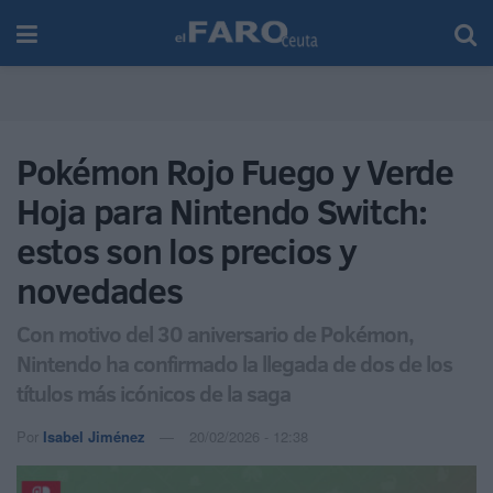
Pokémon Rojo Fuego y Verde
Hoja para Nintendo Switch:
estos son los precios y
novedades
Con motivo del 30 aniversario de Pokémon,
Nintendo ha confirmado la llegada de dos de los
títulos más icónicos de la saga
Por
Isabel Jiménez
20/02/2026 - 12:38