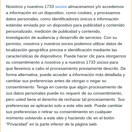
Nosotros y nuestros 1733
socios
almacenamos y/o accedemos
Ramón Rodríguez, portavoz de Podemos, encabezará la
a información en un dispositivo, como cookies, y procesamos
lista como candidato a la Asamblea de la Ciudad
datos personales, como identificadores únicos e información
estándar enviada por un dispositivo para publicidad y contenido
Autónoma de Ceuta. A él lo acompañarán Nabila Soliman,
personalizado, medición de publicidad y contenido,
como responsable de igualdad y feminismo interseccional;
investigación de audiencia y desarrollo de servicios.
Con su
y Abdela Ahmed, secretario de organización y sanidad,
permiso, nosotros y nuestros socios podemos utilizar datos de
entre otros.
localización geográfica precisa e identificación mediante las
características de dispositivos. Puede hacer clic para otorgarnos
Aún así, Rodríguez ha manifestado que “Podemos no va
su consentimiento a nosotros y a nuestros 1733 socios para
que llevemos a cabo el procesamiento previamente descrito. De
de personas concretas, va de ideas y valores. El candidato
forma alternativa, puede acceder a información más detallada y
o candidata es lo de menos en este grupo que formamos.
cambiar sus preferencias antes de otorgar o negar su
Todos representamos los mismos valores”.
consentimiento.
Tenga en cuenta que algún procesamiento de
sus datos personales puede no requerir de su consentimiento,
En cuanto a las propuestas, “nosotros tenemos clarísimo
pero usted tiene el derecho de rechazar tal procesamiento. Sus
que vamos a apostar por la
economía
social y por el
preferencias se aplicarán solo a este sitio web. Puede cambiar
medio ambiente
. Creemos que la apuesta de Ceuta por la
sus preferencias o retirar su consentimiento en cualquier
momento volviendo a este sitio y haciendo clic en el botón
energía renovable, por ejemplo por el hidrógeno verde,
"Privacidad" en la parte inferior de la página web.
sería uno de los puntos relevantes. La economía social,