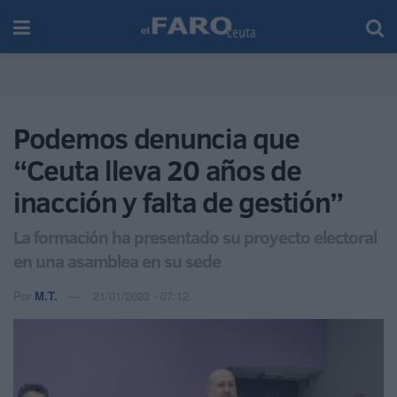
Podemos denuncia que
“Ceuta lleva 20 años de
inacción y falta de gestión”
La formación ha presentado su proyecto electoral
en una asamblea en su sede
Por
M.T.
21/01/2023 - 07:12