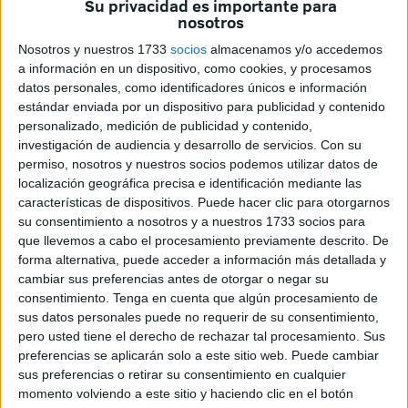
Su privacidad es importante para
Juanes es propiedad de la Ciudad, reúne buenas
nosotros
condiciones, "pero no está céntrico, lo que, genera un
Nosotros y nuestros 1733
socios
almacenamos y/o accedemos
problema para los desplazamientos”, según Alarcón.
a información en un dispositivo, como cookies, y procesamos
datos personales, como identificadores únicos e información
La banda de Ceuta "está sujeta a actuar gratuitamente en
estándar enviada por un dispositivo para publicidad y contenido
dos actos, en los conciertos de Reyes y Semana Santa. La
personalizado, medición de publicidad y contenido,
investigación de audiencia y desarrollo de servicios.
Con su
de Melilla no". Aparte, "en el convenio viene reflejado que
permiso, nosotros y nuestros socios podemos utilizar datos de
debe de impartir enseñanza gratuita".
localización geográfica precisa e identificación mediante las
características de dispositivos. Puede hacer clic para otorgarnos
También señalan directamente a los contratos privados en
su consentimiento a nosotros y a nuestros 1733 socios para
Semana Santa a Cofradías, "que son de 4.900 euros y con
que llevemos a cabo el procesamiento previamente descrito. De
la Ciudad se mueven en una horquilla entre 3.600 y 4.000,
forma alternativa, puede acceder a información más detallada y
cambiar sus preferencias antes de otorgar o negar su
cuando en Melilla por contratos menores se alcanzan los
consentimiento.
Tenga en cuenta que algún procesamiento de
15.000 euros". A esto hay que añadir que la Banda
sus datos personales puede no requerir de su consentimiento,
"asume el gasto de los uniformes y los instrumentos, que
pero usted tiene el derecho de rechazar tal procesamiento. Sus
sin renovarse desde 1987".
preferencias se aplicarán solo a este sitio web. Puede cambiar
sus preferencias o retirar su consentimiento en cualquier
Por otro lado, Alarcón ha propuesto a la Ciudad un
momento volviendo a este sitio y haciendo clic en el botón