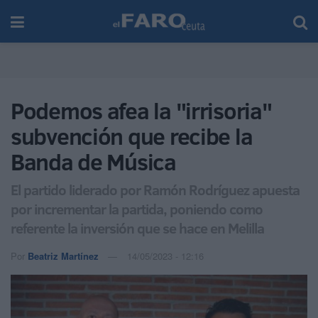
Podemos afea la "irrisoria"
subvención que recibe la
Banda de Música
El partido liderado por Ramón Rodríguez apuesta
por incrementar la partida, poniendo como
referente la inversión que se hace en Melilla
Por
Beatriz Martínez
14/05/2023 - 12:16