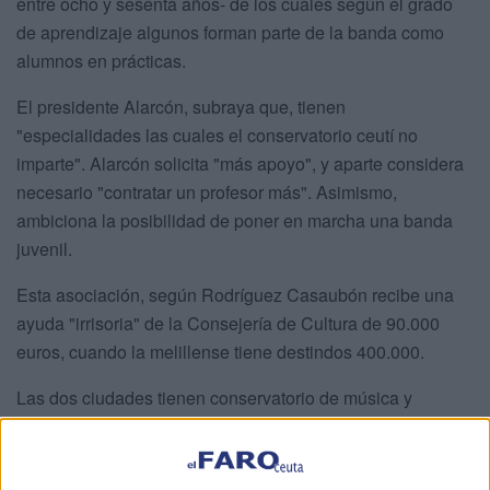
entre ocho y sesenta años- de los cuales según el grado
de aprendizaje algunos forman parte de la banda como
alumnos en prácticas.
El presidente Alarcón, subraya que, tienen
"especialidades las cuales el conservatorio ceutí no
imparte". Alarcón solicita "más apoyo", y aparte considera
necesario "contratar un profesor más". Asimismo,
ambiciona la posibilidad de poner en marcha una banda
juvenil.
Esta asociación, según Rodríguez Casaubón recibe una
ayuda "irrisoria" de la Consejería de Cultura de 90.000
euros, cuando la melillense tiene destindos 400.000.
Las dos ciudades tienen conservatorio de música y
Alarcón aclara que la asociación asume un gasto en
nóminas "de 73.000 euros y 23.000 en Seguridad Social y
asesoría, aparte la limpieza". El local sito en Juan de