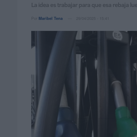
La idea es trabajar para que esa rebaja lue
Por
Maribel Tena
29/04/2025 - 15:41