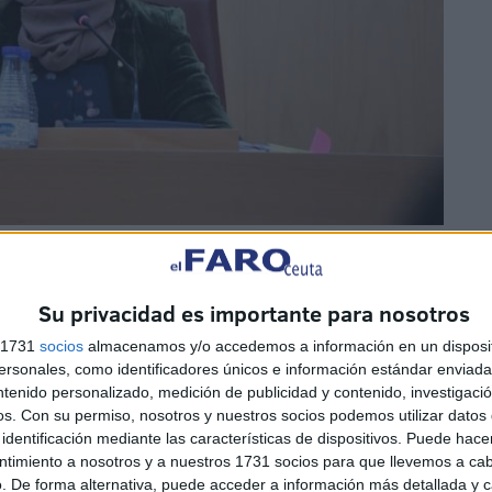
esta propuesta se han puesto en contacto con nosotros
Su privacidad es importante para nosotros
precios de los carburantes en otros lugares de España
 hace unos meses “se veía que todo aquel que pasaba
s 1731
socios
almacenamos y/o accedemos a información en un disposit
sonales, como identificadores únicos e información estándar enviada 
te y se iba a con el taque lleno”, ha dicho Hamed.
ntenido personalizado, medición de publicidad y contenido, investigaci
os.
Con su permiso, nosotros y nuestros socios podemos utilizar datos 
identificación mediante las características de dispositivos. Puede hacer
ntimiento a nosotros y a nuestros 1731 socios para que llevemos a ca
. De forma alternativa, puede acceder a información más detallada y 