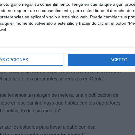
ble
en la ciudad y lo peor es que si hacemos una
e otorgar o negar su consentimiento.
Tenga en cuenta que algún proc
, salimos muy mal parados”, ha indicado.
de no requerir de su consentimiento, pero usted tiene el derecho de r
referencias se aplicarán solo a este sitio web. Puede cambiar sus pref
alquier momento volviendo a este sitio y haciendo clic en el botón "Pri
 web.
ÁS OPCIONES
ACEPTO
nales
, Fatima Hamed ha recordado que “los
precios de
gar a las empresas a bajar los precios, pero la Ciudad sí
l precio de los carburantes se reduzca en Ceuta".
que tenemos un margen de mejora, una modificación de
aunque en ese camino haya que hablar con los operadores
 beneficiado de esta medida”.
nzar los estudios para llevar a cabo con esa
 de los carburantes en nuestra ciudad
”.