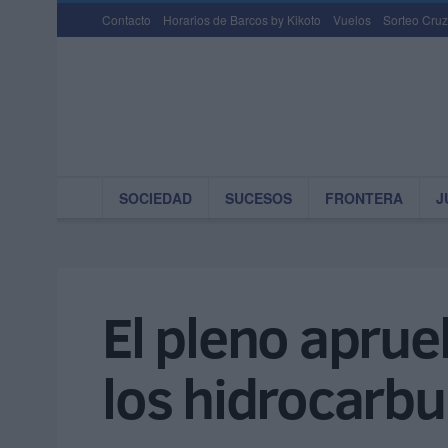
Contacto
Horarios de Barcos by Kikoto
Vuelos
Sorteo Cruz
SOCIEDAD
SUCESOS
FRONTERA
J
El pleno aprue
los hidrocarbu