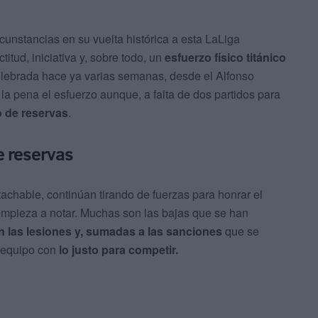
ircunstancias en su vuelta histórica a esta LaLiga
itud, iniciativa y, sobre todo, un
esfuerzo físico titánico
elebrada hace ya varias semanas, desde el Alfonso
a pena el esfuerzo aunque, a falta de dos partidos para
o de reservas
.
e reservas
ntachable, continúan tirando de fuerzas para honrar el
 empieza a notar. Muchas son las bajas que se han
 las lesiones y, sumadas a las sanciones
que se
n equipo con
lo justo para competir.