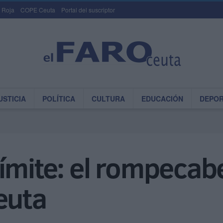
 Roja
COPE Ceuta
Portal del suscriptor
USTICIA
POLÍTICA
CULTURA
EDUCACIÓN
DEPO
l límite: el rompeca
euta