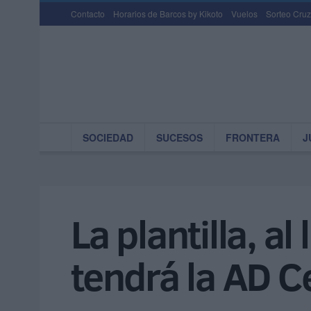
Contacto
Horarios de Barcos by Kikoto
Vuelos
Sorteo Cruz
SOCIEDAD
SUCESOS
FRONTERA
J
La plantilla, a
tendrá la AD C