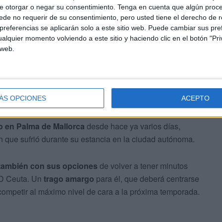
n ser de la partida. Tampoco
Bodiger
. Una pieza clave
e otorgar o negar su consentimiento.
Tenga en cuenta que algún proc
ento muy convincente
a ojos de José Juan Romero.
de no requerir de su consentimiento, pero usted tiene el derecho de r
ndrán que viajar sin él.
referencias se aplicarán solo a este sitio web. Puede cambiar sus pref
alquier momento volviendo a este sitio y haciendo clic en el botón "Pri
 web.
ÁS OPCIONES
ACEPTO
ternativa. El balear, cedido el pasado mercado de invierno
o en Palma de Mallorca
desde hace ya varios días,
 que sufrió durante su estancia en la ciudad autónoma.
 también con sus opciones
de volver a tener minutos
AD Ceuta. Un
trago amargo
para él, que deberá centrarse
 competir al máximo nivel de cara a la próxima temporada.