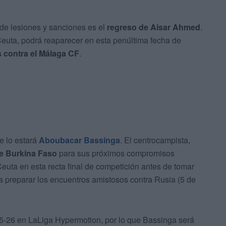
a de lesiones y sanciones es el
regreso de Aisar Ahmed
.
Ceuta, podrá reaparecer en esta penúltima fecha de
s contra el Málaga CF
.
e lo estará
Aboubacar Bassinga
. El centrocampista,
de Burkina Faso
para sus próximos compromisos
euta en esta recta final de competición antes de tomar
ra preparar los encuentros amistosos contra Rusia (5 de
25-26 en LaLiga Hypermotion, por lo que Bassinga será