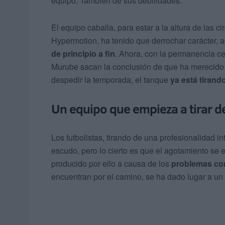
equipo. También de sus debilidades.
El equipo caballa, para estar a la altura de las c
Hypermotion, ha tenido que derrochar carácter, act
de principio a fin
. Ahora, con la permanencia c
Murube sacan la conclusión de que ha merecido l
despedir la temporada, el tanque
ya está tirand
Un equipo que empieza a tirar d
Los futbolistas, tirando de una profesionalidad i
escudo, pero lo cierto es que el agotamiento se
producido por ello a causa de los
problemas con
encuentran por el camino, se ha dado lugar a u