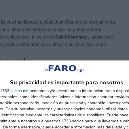
físicos han llevado a José Juan Romero a inventar en la
o lado, desde el centro del campo no puede aportar,
ido chispa con la lesión de
Salvi Sánchez
y, sobre todo,
r, podría estar ante sus últimos días en la AD Ceuta.
s cruciales
nández
y Youness Lacchab
vieron la cartulina amarilla
Su privacidad es importante para nosotros
ían estar ante sus últimas semanas en la ciudad
s 1733
socios
almacenamos y/o accedemos a información en un disposit
tiene muchas opciones de volver a Cornellá tras cumplir
sonales, como identificadores únicos e información estándar enviada 
autónoma. Y Youness, por su parte, lo tiene hecho desde
ntenido personalizado, medición de publicidad y contenido, investigaci
os.
Con su permiso, nosotros y nuestros socios podemos utilizar datos 
identificación mediante las características de dispositivos. Puede hacer
ntimiento a nosotros y a nuestros 1733 socios para que llevemos a ca
Alfonso Murube en la última jornada contra el Albacete
. De forma alternativa, puede acceder a información más detallada y 