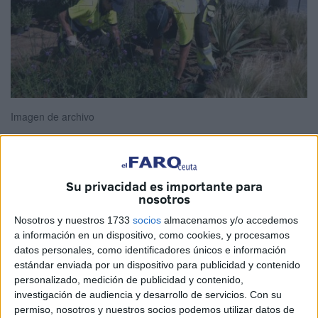
Imagen de archivo
La
Consejería de Fomento
, Medio Ambiente y Servicios
Su privacidad es importante para
nosotros
Urbanos ha decidido dar un paso al frente y seguir con su
trabajo en relación con los
espacios ajardinados en
Nosotros y nuestros 1733
socios
almacenamos y/o accedemos
a información en un dispositivo, como cookies, y procesamos
Ceuta
.
datos personales, como identificadores únicos e información
estándar enviada por un dispositivo para publicidad y contenido
En concreto, a través de
Aljardin Ingenieros, S.L
., por un
personalizado, medición de publicidad y contenido,
importe de 34.375 euros, proporcionará la vegetación para
investigación de audiencia y desarrollo de servicios.
Con su
que se pueda ir colocando en diferentes puntos de la
permiso, nosotros y nuestros socios podemos utilizar datos de