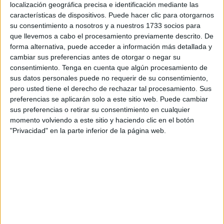
ciudad.
localización geográfica precisa e identificación mediante las
características de dispositivos. Puede hacer clic para otorgarnos
En este, sentido, el objeto del contrato es el suministro
su consentimiento a nosotros y a nuestros 1733 socios para
que llevemos a cabo el procesamiento previamente descrito. De
durante 12 meses o hasta agotar los recursos económicos
forma alternativa, puede acceder a información más detallada y
asignados al mismo, de
material vegetal
. Se trataría de
cambiar sus preferencias antes de otorgar o negar su
plantas vivas, bulbos, raíces y esquejes.
consentimiento.
Tenga en cuenta que algún procesamiento de
sus datos personales puede no requerir de su consentimiento,
La cantidad de los bienes a suministrar no se define
pero usted tiene el derecho de rechazar tal procesamiento. Sus
inicialmente por estar subordinada a las necesidades del
preferencias se aplicarán solo a este sitio web. Puede cambiar
sus preferencias o retirar su consentimiento en cualquier
servicio de Parques y Jardines durante la vigencia del
momento volviendo a este sitio y haciendo clic en el botón
contrato, debido a que las reposiciones y plantaciones de
"Privacidad" en la parte inferior de la página web.
material vegetal vienen motivadas por circunstancias no
programables, tales como, temporales,
actos vandálicos
,
plagas
y otras afecciones al correcto estado de las
distintas zonas ajardinadas de la ciudad.
Entregas por suministro