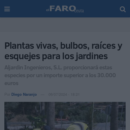
Plantas vivas, bulbos, raíces y
esquejes para los jardines
Aljardin Ingenieros, S.L. proporcionará estas
especies por un importe superior a los 30.000
euros
Por
Diego Naranjo
06/07/2024 - 18:21