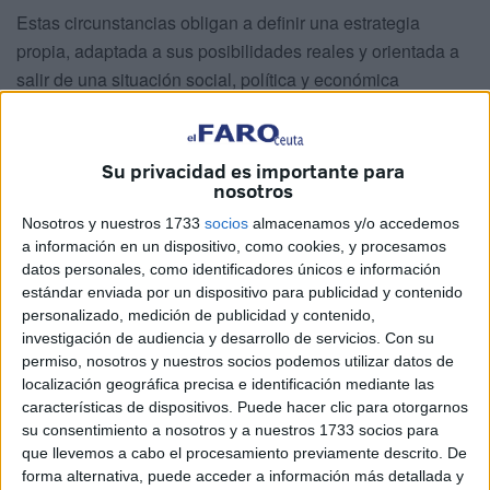
Estas circunstancias obligan a definir una estrategia
propia, adaptada a sus posibilidades reales y orientada a
salir de una situación social, política y económica
profundamente deteriorada. Un modelo que, hasta ahora,
se ha sustentado casi exclusivamente en las
subvenciones, sin responder a líneas estratégicas claras ni
Su privacidad es importante para
nosotros
a un análisis riguroso de las capacidades de la ciudad.
Capacidades que, inevitablemente, pasan por tres pilares
Nosotros y nuestros 1733
socios
almacenamos y/o accedemos
a información en un dispositivo, como cookies, y procesamos
fundamentales: el puerto, el turismo y la frontera.
datos personales, como identificadores únicos e información
estándar enviada por un dispositivo para publicidad y contenido
Criticar la subvención no implica reclamar su desaparición.
personalizado, medición de publicidad y contenido,
Significa, sencillamente, exigir que sea productiva y deje
investigación de audiencia y desarrollo de servicios.
Con su
de alimentar una estructura de dependencia crónica. En
permiso, nosotros y nuestros socios podemos utilizar datos de
este punto conviene recordar una enseñanza compartida
localización geográfica precisa e identificación mediante las
por las dos grandes tradiciones religiosas presentes en
características de dispositivos. Puede hacer clic para otorgarnos
su consentimiento a nosotros y a nuestros 1733 socios para
Ceuta. En la parábola de los talentos (Mateo 25, 14-30),
que llevemos a cabo el procesamiento previamente descrito. De
dos siervos hacen fructificar lo recibido, mientras que el
forma alternativa, puede acceder a información más detallada y