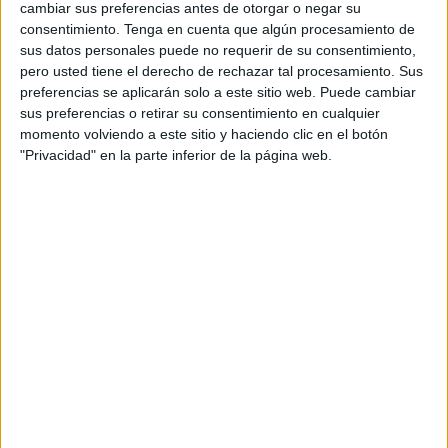
tercero, paralizado por el miedo, lo esconde y es
cambiar sus preferencias antes de otorgar o negar su
castigado. En el Corán (2:261) se expresa una idea
consentimiento.
Tenga en cuenta que algún procesamiento de
sus datos personales puede no requerir de su consentimiento,
similar: «El ejemplo de quienes gastan su riqueza por la
pero usted tiene el derecho de rechazar tal procesamiento. Sus
causa de Dios es como el de un grano que produce siete
preferencias se aplicarán solo a este sitio web. Puede cambiar
espigas, y en cada espiga cien granos». Ambos textos
sus preferencias o retirar su consentimiento en cualquier
sagrados subrayan la responsabilidad, la buena gestión y
momento volviendo a este sitio y haciendo clic en el botón
"Privacidad" en la parte inferior de la página web.
la rendición de cuentas. Quizá lo único que falta en la
parábola evangélica es el personaje que dilapida lo
recibido sin una eficiente fiscalización.
La situación actual de Ceuta no resiste un análisis
riguroso. El dinero público ha fluido con generosidad
durante años, pero se ha gastado con ligereza por unos
pocos sin que se hayan alcanzado objetivos mínimos, en
buena medida porque nunca estuvieron claramente
definidos. Las inversiones se justifican en nombre del
interés social, aunque en la práctica benefician siempre a
los mismos.