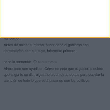
autonómicos
6.- Rebaja del IVA de la luz y el gas
7.-aumento del importe destinado a becas en más del doble de
lo que había
8.- Ingreso mínimo vital
Y así podría estar toda la mañana, pero no quiero perder más
mi tiempo.
Antes de opinar e intentar hacer daño al gobierno con
comentarios como el tuyo, informete primero.
caballa
comentó:
hace 8 meses
Ahora todo son ayuditas. Cómo se nota que el gobierno quiere
que la gente se distraiga ahora con otras cosas para desviar la
atención de todo lo que está pasando con los politicos