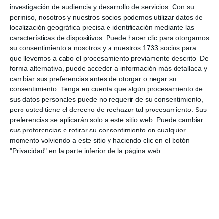
siguientes requisitos:
investigación de audiencia y desarrollo de servicios.
Con su
permiso, nosotros y nuestros socios podemos utilizar datos de
Tener derecho a la asistencia sanitaria con cargo a
localización geográfica precisa e identificación mediante las
fondos públicos del Sistema Nacional de Salud.
características de dispositivos. Puede hacer clic para otorgarnos
su consentimiento a nosotros y a nuestros 1733 socios para
Presentar un
defecto de refracción diagnosticado
que llevemos a cabo el procesamiento previamente descrito. De
susceptible de corrección mediante gafas o lentes de
forma alternativa, puede acceder a información más detallada y
cambiar sus preferencias antes de otorgar o negar su
contacto.
consentimiento.
Tenga en cuenta que algún procesamiento de
sus datos personales puede no requerir de su consentimiento,
La solicitud debe ser gestionada por el
padre, madre o
pero usted tiene el derecho de rechazar tal procesamiento. Sus
tutor legal
de la persona menor de edad.
preferencias se aplicarán solo a este sitio web. Puede cambiar
sus preferencias o retirar su consentimiento en cualquier
Qué cubre la ayuda del Plan Veo
momento volviendo a este sitio y haciendo clic en el botón
"Privacidad" en la parte inferior de la página web.
La subvención financia productos ópticos esenciales hasta
un máximo de 100 euros, entre los que se incluyen:
Gafas y lentes graduadas