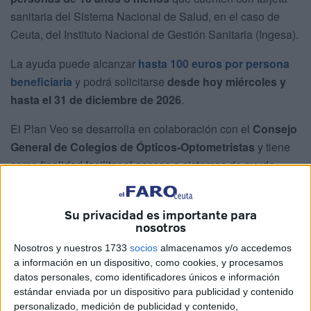
sanitaria del Sistema Nacional de Salud, en el caso de
Ceuta, del Instituto Nacional de Gestión Sanitaria (Ingesa).
La ayuda puede alcanzar
hasta 100 euros por persona
beneficiaria
y podrá solicitarse
desde hoy miércoles y
hasta el 31 de diciembre de 2026
.
El Plan Veo se desarrolla en colaboración con el
Consejo
General de Colegios de Ópticos-Optometristas
y tiene
como finalidad facilitar el acceso a sistemas de ayuda
visual en la infancia, una etapa clave del desarrollo.
Su privacidad es importante para
Quién puede beneficiarse del Plan
nosotros
Veo
Nosotros y nuestros 1733
socios
almacenamos y/o accedemos
a información en un dispositivo, como cookies, y procesamos
Pueden acceder a estas ayudas las
personas menores
datos personales, como identificadores únicos e información
estándar enviada por un dispositivo para publicidad y contenido
de edad, hasta los 16 años inclusive
, que cumplan los
personalizado, medición de publicidad y contenido,