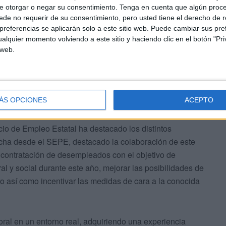
e otorgar o negar su consentimiento.
Tenga en cuenta que algún proc
de no requerir de su consentimiento, pero usted tiene el derecho de r
referencias se aplicarán solo a este sitio web. Puede cambiar sus pref
alquier momento volviendo a este sitio y haciendo clic en el botón "Pri
 web.
ÁS OPCIONES
ACEPTO
icio de Empleo Estatal ha destacado los distintos
ha desde el SEPE, destacado la colaboración de este
 contratación de desempleados con el objetivo de
ral y social durante este año, mejorar las posibilidades de
o así como incentivar las medidas de cara a la conocida
oral en un entorno real, adquiriendo una experiencia