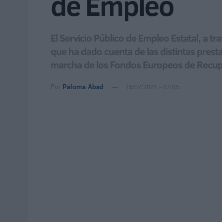
de Empleo
El Servicio Público de Empleo Estatal, a t
que ha dado cuenta de las distintas pres
marcha de los Fondos Europeos de Recupe
Por
Paloma Abad
15/07/2021 - 07:05