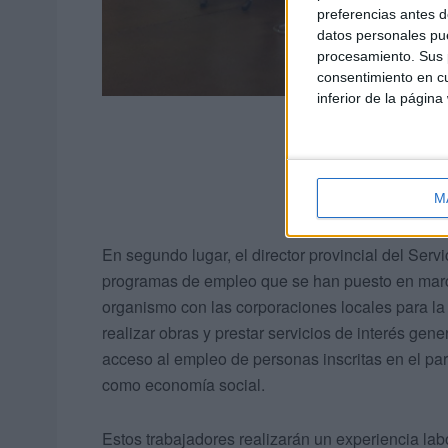
preferencias antes d
datos personales pue
procesamiento. Sus p
consentimiento en cu
inferior de la página
M
En segundo lugar, el director provincial del Serv
programas de empleo que se han puesto en marc
organismo con las corporaciones locales para la
realizar obras y prestar servicios de interés gene
acceso al empleo de personas inscritas en el par
como economía social.
Estos trabajadores realizarán un experiencia lab