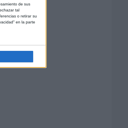
esamiento de sus
echazar tal
erencias o retirar su
vacidad" en la parte