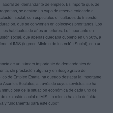
ón laboral del demandante de empleo. Es importe que, de
programas, se destine un cupo de reserva enfocado a
lusión social, con especiales dificultades de inserción
duración, que se convierten en colectivos prioritarios. Los
n los habituales de años anteriores. Lo importante en
clusión social, que apenas quedaba cubierto en un 50%, a
iene el IMIS (Ingreso Mínimo de Inserción Social), con un
tancia de un número importante de demandantes de
enta, sin prestación alguna y en riesgo grave de
blico de Empleo Estatal ha querido destacar la importante
 Asuntos Sociales, a través de cuyos servicios, se ha
a minuciosa de la situación económica de cada uno de
 de exclusión social e IMIS. La misma ha sido definida ,
iva y fundamental para este cupo”.