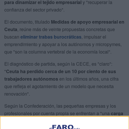
para dinamizar el tejido empresarial
y "recuperar la
confianza del sector privado".
El documento, titulado
Medidas de apoyo empresarial en
Ceuta
, reúne más de veinte propuestas concretas que
buscan
eliminar trabas burocráticas
, impulsar el
emprendimiento y apoyar a los autónomos y micropymes,
que "son la columna vertebral de la economía local".
El diagnóstico de partida, según la CECE, es "claro":
"
Ceuta ha perdido cerca de un 10 por ciento de sus
trabajadores autónomos
en los últimos años, una cifra
que refleja el agotamiento de un modelo que necesita
renovación".
Según la Confederación, las pequeñas empresas y los
profesionales por cuenta propia se enfrentan a "una
carga
administrativa excesiva
, dificultades de financiación y un
entorno poco predecible que
frena la creación de nuevos