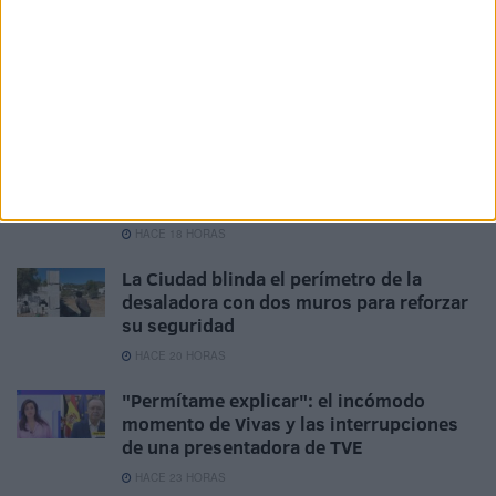
HACE 5 MINUTOS
¿Cuánto cuesta ahora comprar una
bombona de butano en Ceuta?
HACE 1 HORA
La Ciudad pide un plan específico de
seguridad con despliegue policial en
todas las barriadas
HACE 18 HORAS
La Ciudad blinda el perímetro de la
desaladora con dos muros para reforzar
su seguridad
HACE 20 HORAS
"Permítame explicar": el incómodo
momento de Vivas y las interrupciones
de una presentadora de TVE
HACE 23 HORAS