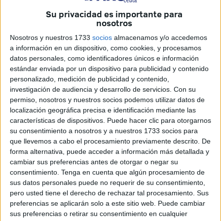
negocios
".
Su privacidad es importante para
nosotros
“Ceuta necesita un marco más ágil, moderno y adaptado a
Nosotros y nuestros 1733
socios
almacenamos y/o accedemos
su realidad. Si queremos recuperar el pulso económico y
a información en un dispositivo, como cookies, y procesamos
crear empleo, debemos facilitar el trabajo de quienes
datos personales, como identificadores únicos e información
estándar enviada por un dispositivo para publicidad y contenido
arriesgan, emprenden e invierten”, ha expresado la
personalizado, medición de publicidad y contenido,
Confederación de Empresario de Ceuta en nota de prensa.
investigación de audiencia y desarrollo de servicios.
Con su
permiso, nosotros y nuestros socios podemos utilizar datos de
"Eliminar trabas, ganar eficacia"
localización geográfica precisa e identificación mediante las
características de dispositivos. Puede hacer clic para otorgarnos
su consentimiento a nosotros y a nuestros 1733 socios para
Una de las principales apuestas del plan es
"reducir la
que llevemos a cabo el procesamiento previamente descrito. De
burocracia
y mejorar la relación entre empresas y
forma alternativa, puede acceder a información más detallada y
administración pública".
cambiar sus preferencias antes de otorgar o negar su
consentimiento.
Tenga en cuenta que algún procesamiento de
Para ello, la CECE propone la
creación de una Comisión
sus datos personales puede no requerir de su consentimiento,
de Eliminación de Trabas
Administrativas Local, que
pero usted tiene el derecho de rechazar tal procesamiento. Sus
preferencias se aplicarán solo a este sitio web. Puede cambiar
serviría como "espacio permanente de diálogo y
sus preferencias o retirar su consentimiento en cualquier
coordinación con la Ciudad Autónoma". Su misión sería