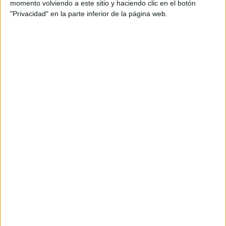
momento volviendo a este sitio y haciendo clic en el botón
"detectar cuellos de botella, unificar criterios y simplificar
"Privacidad" en la parte inferior de la página web.
trámites para abrir o gestionar un negocio en Ceuta".
"Actualmente, los procedimientos varían entre
departamentos y se alargan durante meses, lo que genera
incertidumbre e incluso desincentiva nuevas inversiones.