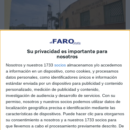
Su privacidad es importante para
nosotros
Nosotros y nuestros 1733
socios
almacenamos y/o accedemos
Imagen de archivo
a información en un dispositivo, como cookies, y procesamos
datos personales, como identificadores únicos e información
estándar enviada por un dispositivo para publicidad y contenido
personalizado, medición de publicidad y contenido,
investigación de audiencia y desarrollo de servicios.
Con su
Las familias de los alumnos de la
Escuela Infantil Juan
permiso, nosotros y nuestros socios podemos utilizar datos de
Carlos I
, en Ceuta, han recibido este lunes la noticia de
localización geográfica precisa e identificación mediante las
que la institución permanecerá cerrada el martes para
características de dispositivos. Puede hacer clic para otorgarnos
su consentimiento a nosotros y a nuestros 1733 socios para
tomar medidas ante una plaga de termitas que los afecta.
que llevemos a cabo el procesamiento previamente descrito. De