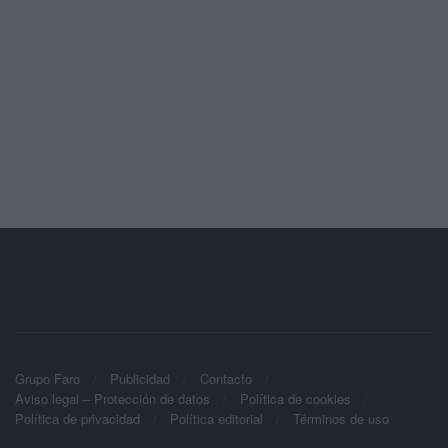
Grupo Faro
Publicidad
Contacto
Aviso legal – Protección de datos
Política de cookies
Política de privacidad
Política editorial
Términos de uso