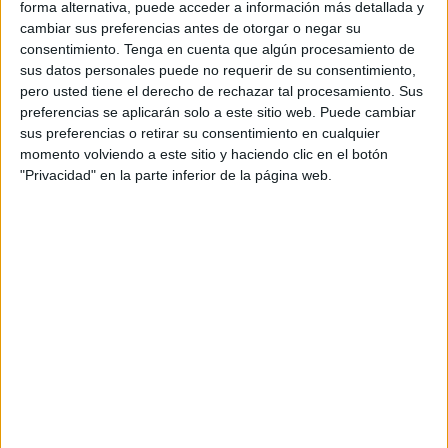
forma alternativa, puede acceder a información más detallada y
Los motivos del cierre son una fumigación de urgencia que
cambiar sus preferencias antes de otorgar o negar su
hay que hacer en la escuela para así poder acabar con la
consentimiento.
Tenga en cuenta que algún procesamiento de
plaga de termitas
antes de que la situación se convierta
sus datos personales puede no requerir de su consentimiento,
en un problema mayor.
pero usted tiene el derecho de rechazar tal procesamiento. Sus
preferencias se aplicarán solo a este sitio web. Puede cambiar
Asimismo, desde la Escuela Infantil Juan Carlos I también
sus preferencias o retirar su consentimiento en cualquier
momento volviendo a este sitio y haciendo clic en el botón
han notificado a los padres y madres que la medida
"Privacidad" en la parte inferior de la página web.
también afectará la entrada de los pequeños al día
siguiente de la fumigación.
En este sentido, han señalado que la entrada del
alumnado será desde las 9:30 hasta las 10:00 horas, pues
es necesario llevar a cabo labores de limpieza tras el
procedimiento del que han hecho mención.
A lo largo del tiempo, la Escuela Infantil Juan Carlos I se
ha enfrentado a diferentes tipos de situaciones que han ido
desde quejas por la
falta de personal
para su pleno