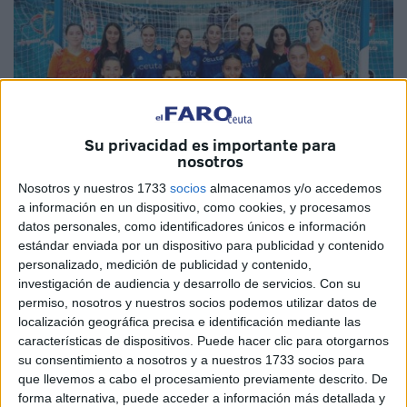
Su privacidad es importante para
nosotros
Nosotros y nuestros 1733
socios
almacenamos y/o accedemos
a información en un dispositivo, como cookies, y procesamos
datos personales, como identificadores únicos e información
El Faro
estándar enviada por un dispositivo para publicidad y contenido
personalizado, medición de publicidad y contenido,
investigación de audiencia y desarrollo de servicios.
Con su
permiso, nosotros y nuestros socios podemos utilizar datos de
localización geográfica precisa e identificación mediante las
El
Camoens
no está atravesando su mejor momento
características de dispositivos. Puede hacer clic para otorgarnos
deportivo. Es último en liga y todavía
no ha conseguido
su consentimiento a nosotros y a nuestros 1733 socios para
sumar ninguna victoria
pero se atisba un rayo de luz al
que llevemos a cabo el procesamiento previamente descrito. De
forma alternativa, puede acceder a información más detallada y
final de este túnel oscuro en el que parece haber entrado