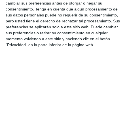
cambiar sus preferencias antes de otorgar o negar su
este club de fútbol sala de Ceuta.
consentimiento.
Tenga en cuenta que algún procesamiento de
sus datos personales puede no requerir de su consentimiento,
José Luis Guerra
'Pitu', es el presidente
del CD
pero usted tiene el derecho de rechazar tal procesamiento. Sus
Camoens, quien ha tomado las riendas del club para
preferencias se aplicarán solo a este sitio web. Puede cambiar
poder intentar conseguir la salvación esta temporada.
sus preferencias o retirar su consentimiento en cualquier
momento volviendo a este sitio y haciendo clic en el botón
Actualmente las
'Guerreras Naranjas'
están jugando con
"Privacidad" en la parte inferior de la página web.
futbolistas de categoría cadete, una empresa más que
complicada si todos los fines de semana se tienen que
medir a mujeres más formadas y que le ganan en cada
batalla en los partidos de Segunda División.
A pesar de eso “las niñas están dando la cara y estoy muy
agradecido a ellas”, explica Pitu para
El Faro de Ceuta
.
Además, confirmó los fichajes que ya están cerrados y que
cree que pueden debutar algunos dentro de dos semanas
en Albacete: “Son futbolistas que vienen de Colombia,
Paraguay... y nos van a dar ese salto que necesitamos”,