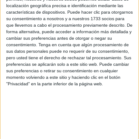
localización geográfica precisa e identificación mediante las
clasificada en su categoría.
características de dispositivos. Puede hacer clic para otorgarnos
su consentimiento a nosotros y a nuestros 1733 socios para
Fuentes demostró
un excelente nivel competitivo y logró
que llevemos a cabo el procesamiento previamente descrito. De
subirse al podio
, aportando una nueva medalla al
forma alternativa, puede acceder a información más detallada y
palmarés del club ceutí. La competidora realizó una fase
cambiar sus preferencias antes de otorgar o negar su
previa sólida y logró superar
los cruces hasta alcanzar
consentimiento.
Tenga en cuenta que algún procesamiento de
sus datos personales puede no requerir de su consentimiento,
las semifinales, donde cayó ante una rival de gran
pero usted tiene el derecho de rechazar tal procesamiento. Sus
nivel
.
preferencias se aplicarán solo a este sitio web. Puede cambiar
sus preferencias o retirar su consentimiento en cualquier
No obstante, se repuso en la lucha por el tercer puesto y
momento volviendo a este sitio y haciendo clic en el botón
logró imponerse, colgándose el bronce.
"Privacidad" en la parte inferior de la página web.