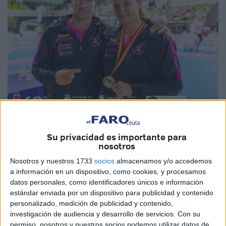
Imágenes cedidas
Su privacidad es importante para
nosotros
Nosotros y nuestros 1733
socios
almacenamos y/o accedemos
El
Club Sepai
de Ceuta continúa dejando huella a nivel
a información en un dispositivo, como cookies, y procesamos
datos personales, como identificadores únicos e información
nacional tras su participación en la
2ª Liga Nacional
estándar enviada por un dispositivo para publicidad y contenido
Máster
celebrada este fin de semana en
Langreo
personalizado, medición de publicidad y contenido,
(Asturias)
, donde logró
una medalla de bronce
gracias a
investigación de audiencia y desarrollo de servicios.
Con su
la destacada actuación de
Pilar Fuentes
, tercera
permiso, nosotros y nuestros socios podemos utilizar datos de