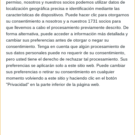
tiene en su corazón y la visita cada vez que puede.
permiso, nosotros y nuestros socios podemos utilizar datos de
localización geográfica precisa e identificación mediante las
Conoció a su pareja en un foro de
jardinería
y, a día de
características de dispositivos. Puede hacer clic para otorgarnos
su consentimiento a nosotros y a nuestros 1731 socios para
hoy, las flores siguen rodeando su vida y llenándola de luz
que llevemos a cabo el procesamiento previamente descrito. De
y color.
forma alternativa, puede acceder a información más detallada y
cambiar sus preferencias antes de otorgar o negar su
En Uruguay abrió un vivero de plantas de exterior, aunque
consentimiento.
Tenga en cuenta que algún procesamiento de
más tarde la convirtió en establecimiento también. Bajo el
sus datos personales puede no requerir de su consentimiento,
nombre ‘La Española’, ya que era como la conocían,
pero usted tiene el derecho de rechazar tal procesamiento. Sus
preferencias se aplicarán solo a este sitio web. Puede cambiar
alegra a todos y con sus ramos transmite mensajes de
sus preferencias o retirar su consentimiento en cualquier
amor, alegría y agradecimiento.
momento volviendo a este sitio y haciendo clic en el botón
"Privacidad" en la parte inferior de la página web.
Su trabajo es su pasión. A cada ramo le pone todo su
cariño y su dedicación y eso se transmite en el resultado.
Por eso, no es ninguna sorpresa que eligieran su local
para elaborar unos
ramos de flores
que serían
entregados al
cantante
y director de orquesta Plácido
Domingo.