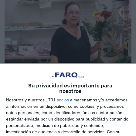
Su privacidad es importante para
Imágenes cedidas
nosotros
Nosotros y nuestros 1731
socios
almacenamos y/o accedemos
a información en un dispositivo, como cookies, y procesamos
datos personales, como identificadores únicos e información
El amor la llevó a cruzar el Océano Atlántico e instalarse
estándar enviada por un dispositivo para publicidad y contenido
en Uruguay, donde vive desde hace 13 años y siete
personalizado, medición de publicidad y contenido,
meses. Así, dejo atrás su ciudad natal, Ceuta, aunque la
investigación de audiencia y desarrollo de servicios.
Con su