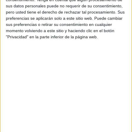
“Fue de las ciudades que más me moló de toda la gira,
sus datos personales puede no requerir de su consentimiento,
porque conecté muchísimo con la gente y con la
pero usted tiene el derecho de rechazar tal procesamiento. Sus
chavalada que había allí. Me conocía bastante gente”,
preferencias se aplicarán solo a este sitio web. Puede cambiar
señala el cantante, que destaca la acogida recibida
sus preferencias o retirar su consentimiento en cualquier
durante su estancia.
momento volviendo a este sitio y haciendo clic en el botón
"Privacidad" en la parte inferior de la página web.
Además del concierto, Pikete tuvo la oportunidad de
quedarse varios días en la ciudad para conocerla con más
tranquilidad. “Estuvimos más de un día porque teníamos
descanso y decidimos
quedarnos en Ceuta
un par de
días más. Estuvimos de diez, tanto en el show de las
Murallas como después conociendo la ciudad”, explica.
@pikete.oficial
CEUTA ❤️‍🔥❤️‍🔥❤️‍🔥 SEGUIMOS
CON EL TOUR, MUCHAS GRACIAS
FAMILIA‼️‼️‼️
♬ sonido original - pikete.oficial