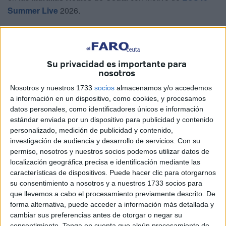
Summer Live
2026.
El cantante, nominado a LOS40 Music Awards 2025 en la
categoría de artista revelación, afronta su próxima
actuación en la ciudad tras un año que considera “el mejor
Su privacidad es importante para
momento” de su carrera.
nosotros
Nosotros y nuestros 1733
socios
almacenamos y/o accedemos
Un recuerdo especial de su paso por
a información en un dispositivo, como cookies, y procesamos
datos personales, como identificadores únicos e información
la ciudad
estándar enviada por un dispositivo para publicidad y contenido
personalizado, medición de publicidad y contenido,
Pikete recuerda con especial cariño
su primera visita a
investigación de audiencia y desarrollo de servicios.
Con su
permiso, nosotros y nuestros socios podemos utilizar datos de
Ceuta
,
una parada de su gira que terminó siendo mucho
localización geográfica precisa e identificación mediante las
más que un concierto. El artista explica que la actuación
características de dispositivos. Puede hacer clic para otorgarnos
en las Murallas fue una de las experiencias que más
su consentimiento a nosotros y a nuestros 1733 socios para
disfrutó, no solo por el escenario, sino también por la
que llevemos a cabo el procesamiento previamente descrito. De
respuesta de los asistentes.
forma alternativa, puede acceder a información más detallada y
cambiar sus preferencias antes de otorgar o negar su
consentimiento.
Tenga en cuenta que algún procesamiento de