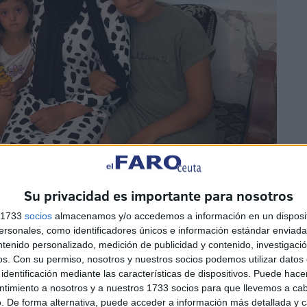
Su privacidad es importante para nosotros
s 1733
socios
almacenamos y/o accedemos a información en un disposit
sonales, como identificadores únicos e información estándar enviada 
ntenido personalizado, medición de publicidad y contenido, investigaci
os.
Con su permiso, nosotros y nuestros socios podemos utilizar datos 
identificación mediante las características de dispositivos. Puede hacer
antar esta casa”, dice mientras recuerda los años en los
ntimiento a nosotros y a nuestros 1733 socios para que llevemos a ca
iaba casas para reunir el dinero suficiente.
. De forma alternativa, puede acceder a información más detallada y 