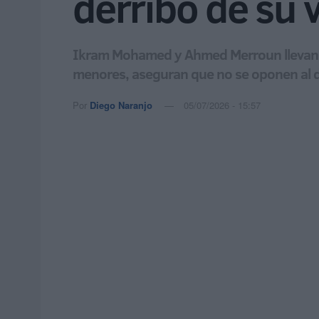
derribo de su 
Ikram Mohamed y Ahmed Merroun llevan nue
menores, aseguran que no se oponen al der
Por
Diego Naranjo
05/07/2026 - 15:57