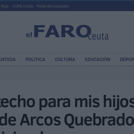
 Roja
COPE Ceuta
Portal del suscriptor
USTICIA
POLÍTICA
CULTURA
EDUCACIÓN
DEPO
techo para mis hijos
 de Arcos Quebrado