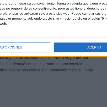
e otorgar o negar su consentimiento.
Tenga en cuenta que algún proc
de no requerir de su consentimiento, pero usted tiene el derecho de r
rcos Quebrados. Se casaron en
1997
y durante
veinte
referencias se aplicarán solo a este sitio web. Puede cambiar sus pref
e alquiler y soñando con formar una familia. Pero ese
alquier momento volviendo a este sitio y haciendo clic en el botón "Pri
rios tratamientos médicos, le comunicaran que sufría una
 web.
 forma natural.
o ya había perdido la esperanza
ÁS OPCIONES
ACEPTO
ó dejar atrás los tratamientos. “
Ya no voy a pensar
, se dijo después de salir llorando de una consulta
bía roto incluso toda la documentación médica. Había