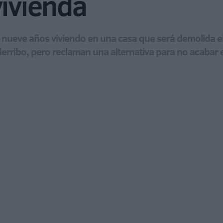
vivienda
ve años viviendo en una casa que será demolida el p
ribo, pero reclaman una alternativa para no acabar en