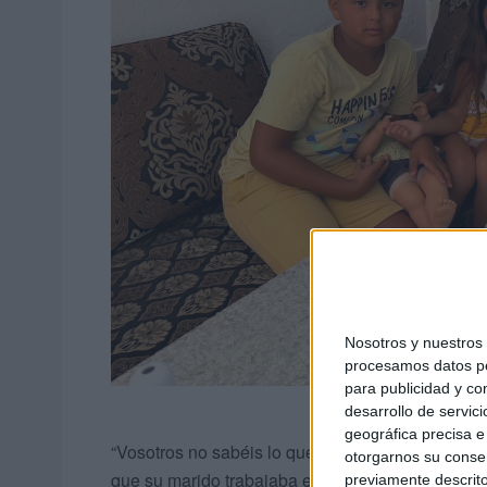
Nosotros y nuestro
procesamos datos per
para publicidad y co
desarrollo de servici
geográfica precisa e 
“Vosotros no sabéis lo que yo he sufrido para lev
otorgarnos su conse
que su marido trabajaba en la frontera y ella limp
previamente descrito