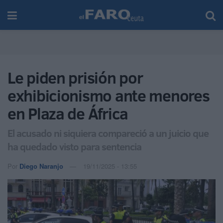
Le piden prisión por
exhibicionismo ante menores
en Plaza de África
El acusado ni siquiera compareció a un juicio que
ha quedado visto para sentencia
Por
Diego Naranjo
19/11/2025 - 13:55