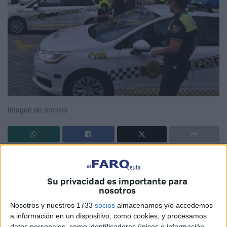
Imagen de archivo
La titular del Juzgado de lo Penal número 1 de Ceuta ha
dejado
visto para sentencia
un juicio por un presunto
Su privacidad es importante para
delito de exhibicionismo
cometido en el entorno de la
nosotros
Plaza de África.
Nosotros y nuestros 1733
socios
almacenamos y/o accedemos
a información en un dispositivo, como cookies, y procesamos
La vista oral se celebró en
ausencia del acusado
, que no
datos personales, como identificadores únicos e información