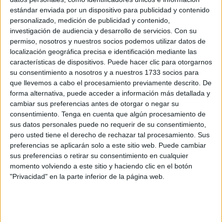
compareció pese a estar citado.
estándar enviada por un dispositivo para publicidad y contenido
personalizado, medición de publicidad y contenido,
El Ministerio Fiscal mantuvo su solicitud de un
año de
investigación de audiencia y desarrollo de servicios.
Con su
prisión
, al considerar acreditados los hechos y
la
permiso, nosotros y nuestros socios podemos utilizar datos de
afectación a varias menores
. Por su parte, la
Defensa
localización geográfica precisa e identificación mediante las
características de dispositivos. Puede hacer clic para otorgarnos
solicitó la aplicación de una eximente completa,
su consentimiento a nosotros y a nuestros 1733 socios para
argumentando que su representado no estaba “en sus
que llevemos a cabo el procesamiento previamente descrito. De
cabales” y que su capacidad estaba alterada en el
forma alternativa, puede acceder a información más detallada y
momento del suceso.
cambiar sus preferencias antes de otorgar o negar su
consentimiento.
Tenga en cuenta que algún procesamiento de
El debate se centró en la
imputabilidad
del acusado y en
sus datos personales puede no requerir de su consentimiento,
pero usted tiene el derecho de rechazar tal procesamiento. Sus
la valoración de las declaraciones de las víctimas y los
preferencias se aplicarán solo a este sitio web. Puede cambiar
agentes. Todas las testificales coincidieron en la
sus preferencias o retirar su consentimiento en cualquier
secuencia de hechos ocurridos
en la zona de la Plaza de
momento volviendo a este sitio y haciendo clic en el botón
África
.
"Privacidad" en la parte inferior de la página web.
Testimonio de la madre:
movimientos extraños y aviso