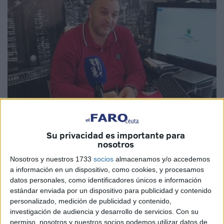
Su privacidad es importante para
nosotros
La crisis del coronavirus
ha afectado, y mucho, también
Nosotros y nuestros 1733
socios
almacenamos y/o accedemos
a información en un dispositivo, como cookies, y procesamos
en
Marruecos
, que si bien ha tenido menos casos que
datos personales, como identificadores únicos e información
España, ha sufrido los golpes de una situación inesperada
estándar enviada por un dispositivo para publicidad y contenido
que obligó a declarar el estado de emergencia sanitaria
personalizado, medición de publicidad y contenido,
(equivalente al estado de alarma español) con un férreo
investigación de audiencia y desarrollo de servicios.
Con su
confinamiento. Eso ha llevado a que se busquen salidas,
permiso, nosotros y nuestros socios podemos utilizar datos de