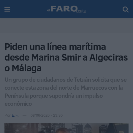
Piden una línea marítima
desde Marina Smir a Algeciras
o Málaga
Un grupo de ciudadanos de Tetuán solicita que se
conecte esta zona del norte de Marruecos con la
Península porque supondría un impulso
económico
Por
E.F.
08/06/2020 - 23:30