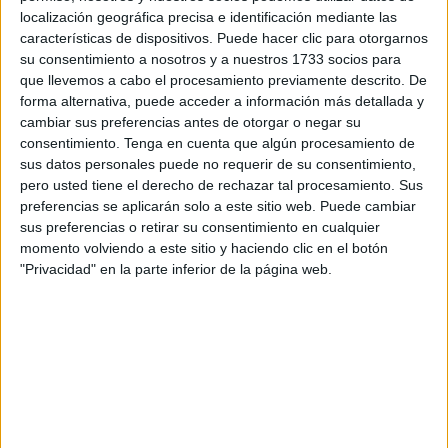
localización geográfica precisa e identificación mediante las
propuestas y nuevos proyectos ante la crisis económica
características de dispositivos. Puede hacer clic para otorgarnos
que se deriva de la sanitaria.
su consentimiento a nosotros y a nuestros 1733 socios para
que llevemos a cabo el procesamiento previamente descrito. De
Una de esas ideas que han surgido en las últimas fechas y
forma alternativa, puede acceder a información más detallada y
que se está moviendo por
Tetuán
, ganando cada vez más
cambiar sus preferencias antes de otorgar o negar su
adeptos, es la de establecer conexiones directamente en
consentimiento.
Tenga en cuenta que algún procesamiento de
sus datos personales puede no requerir de su consentimiento,
esta zona del norte de Marruecos con España y, en
pero usted tiene el derecho de rechazar tal procesamiento. Sus
concreto, reactivar la unión entre esta zona con la
preferencias se aplicarán solo a este sitio web. Puede cambiar
Península.
sus preferencias o retirar su consentimiento en cualquier
momento volviendo a este sitio y haciendo clic en el botón
Uno de los defensores de esta idea ha pedido que vuelvan
"Privacidad" en la parte inferior de la página web.
los viajes en ferri entre el puerto de Marina Smir y España,
especialmente Algeciras y Málaga, ya que eso supondría
"dar un impulso económico", tan necesario en estos
tiempos.
En declaraciones a
Tetouan Press
, este ciudadano ha
expresado el sentir de tantos otros que ven como