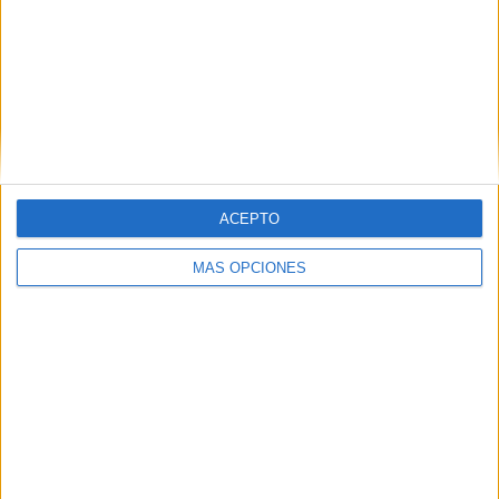
Invasión de mosquitos afecta a la
hostelería en Tetuán y Castillejos
HACE 1 MES
Campo de Servicio Tetuán 2026: así
puedes vivir 12 días de voluntariado en
Marruecos
HACE 1 MES
ACEPTO
Condenado un tiktoker marroquí por
MÁS OPCIONES
difamación
HACE 3 MESES
Comments
5
Mohamed Nizar zarkik
comentó:
hace 6 años
Es muy buena idea tanto por vía aérea como Martina poder