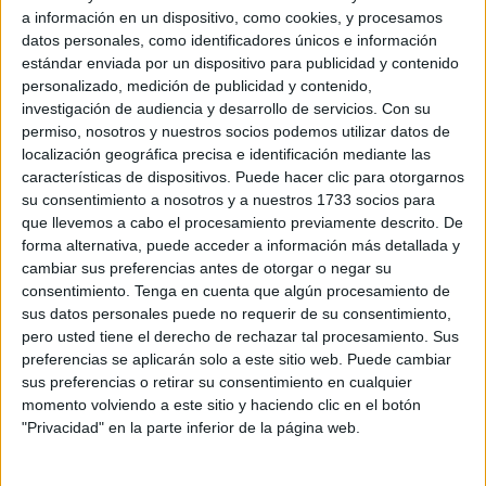
una cama del
Hospital
Universitario 'Mohamed VI' en
a información en un dispositivo, como cookies, y procesamos
Tánger.
datos personales, como identificadores únicos e información
estándar enviada por un dispositivo para publicidad y contenido
Pide ayuda para llevarla hasta un centro médico ceutí, ya
personalizado, medición de publicidad y contenido,
investigación de audiencia y desarrollo de servicios.
Con su
que es la única manera de poder derivarla a su hospital en
permiso, nosotros y nuestros socios podemos utilizar datos de
Cataluña, donde residen desde hace dos décadas.
localización geográfica precisa e identificación mediante las
características de dispositivos. Puede hacer clic para otorgarnos
Todo sucedió meses atrás, mientras disfrutaban de las
su consentimiento a nosotros y a nuestros 1733 socios para
vacaciones con su familia de Larache (
Marruecos
). La
que llevemos a cabo el procesamiento previamente descrito. De
moto en la que se divertían tuvo un fallo y fueron
forma alternativa, puede acceder a información más detallada y
incapaces de frenar, hasta que un poste eléctrico se
cambiar sus preferencias antes de otorgar o negar su
consentimiento.
Tenga en cuenta que algún procesamiento de
interpuso en su camino. En aquel momento el futuro del
sus datos personales puede no requerir de su consentimiento,
matrimonio se vio truncado.
pero usted tiene el derecho de rechazar tal procesamiento. Sus
preferencias se aplicarán solo a este sitio web. Puede cambiar
Mientras que Younes no sufrió daños graves, el informe de
sus preferencias o retirar su consentimiento en cualquier
hospitalización de Mariam, de 43 años, indica que aquel
momento volviendo a este sitio y haciendo clic en el botón
19 de mayo fue ingresada con un politraumatismo craneal:
"Privacidad" en la parte inferior de la página web.
tenía varios huesos rotos en la cabeza y hemorragias
internas, por lo que fue intubada y sedada para entrar en