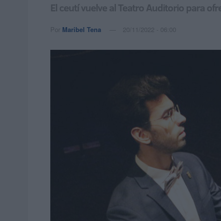
El ceutí vuelve al Teatro Auditorio para o
Por
Maribel Tena
20/11/2022 - 06:00