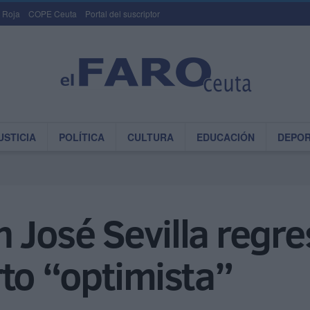
 Roja
COPE Ceuta
Portal del suscriptor
USTICIA
POLÍTICA
CULTURA
EDUCACIÓN
DEPO
n José Sevilla regre
to “optimista”