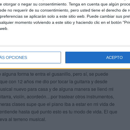
 modo de vida"
e otorgar o negar su consentimiento.
Tenga en cuenta que algún proc
de no requerir de su consentimiento, pero usted tiene el derecho de r
referencias se aplicarán solo a este sitio web. Puede cambiar sus pref
alquier momento volviendo a este sitio y haciendo clic en el botón "Pri
 web.
ÁS OPCIONES
ACEPTO
 madre me apuntó a las primeras clases. Además
alguna forma te entra el gusanillo, pero sí, se puede
que con 12 años me dio por tocar la guitarra y desde
usical nuevo para casa y de alguna manera se llenó mi
arra, violín, acordeón…por trastear otros instrumentos,
eras clases supe que el piano iba a estar en mi vida de
tiende hasta qué punto esto es tu modo de vida. El que
leva al terreno musical.