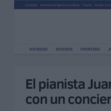
Contacto
Horarios de Barcos by Kikoto
Vuelos
Sorteo Cruz
SOCIEDAD
SUCESOS
FRONTERA
J
El pianista Jua
con un concier