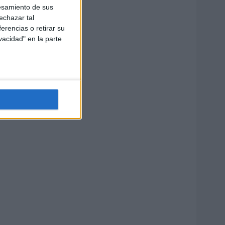
esamiento de sus
echazar tal
erencias o retirar su
vacidad" en la parte