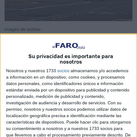
Imagen de archivo
Su privacidad es importante para
Los ciudadanos de Ceuta y Melilla seguimos
nosotros
incomunicados entre nosotros a pesar de ser las dos
Nosotros y nuestros 1733
socios
almacenamos y/o accedemos
únicas ciudades autónomas de España. Actualmente,
a información en un dispositivo, como cookies, y procesamos
desplazarse entre ambas supone largas horas de viaje,
datos personales, como identificadores únicos e información
escalas innecesarias y un coste elevado, una situación
estándar enviada por un dispositivo para publicidad y contenido
personalizado, medición de publicidad y contenido,
que resulta difícil de justificar en pleno siglo XXI.
investigación de audiencia y desarrollo de servicios.
Con su
permiso, nosotros y nuestros socios podemos utilizar datos de
Por este motivo, queremos trasladar públicamente a la
localización geográfica precisa e identificación mediante las
compañía Hélity la petición de que estudie la puesta en
características de dispositivos. Puede hacer clic para otorgarnos
marcha de una ruta aérea directa entre Ceuta y Melilla,
su consentimiento a nosotros y a nuestros 1733 socios para
una conexión largamente demandada por la ciudadanía y
que llevemos a cabo el procesamiento previamente descrito. De