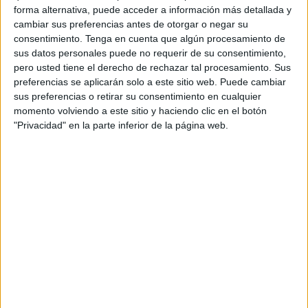
forma alternativa, puede acceder a información más detallada y
que tendría un impacto muy positivo a nivel social, laboral
cambiar sus preferencias antes de otorgar o negar su
y económico.
consentimiento.
Tenga en cuenta que algún procesamiento de
sus datos personales puede no requerir de su consentimiento,
Esta ruta facilitaría los desplazamientos de trabajadores,
pero usted tiene el derecho de rechazar tal procesamiento. Sus
estudiantes y familias que deben viajar con frecuencia
preferencias se aplicarán solo a este sitio web. Puede cambiar
entre ambas ciudades, mejorando de forma notable la
sus preferencias o retirar su consentimiento en cualquier
momento volviendo a este sitio y haciendo clic en el botón
movilidad y la cohesión territorial. Ceuta y Melilla no
"Privacidad" en la parte inferior de la página web.
deberían seguir siendo las grandes ciudades olvidadas en
materia de conectividad.
Consideramos que Hélity, por su experiencia y
conocimiento del territorio, es la empresa idónea para
liderar este proyecto, que además podría contar con el
respaldo institucional necesario si se impulsa desde las
administraciones competentes.
Con este escrito queremos abrir un debate público y
animar tanto a la empresa como a las autoridades a